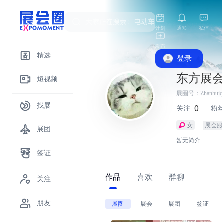
计划
通知
私信
发布
精选
登录
东方展
短视频
展圈号：zhanhuiq
找展
0
关注
粉
女
展会
展团
暂无简介
签证
作品
喜欢
群聊
关注
朋友
展圈
展会
展团
签证