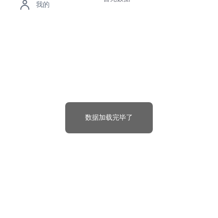
我的
数据加载完毕了