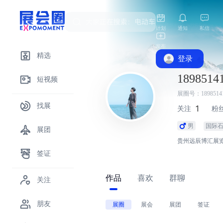
计划
通知
私信
发布
精选
登录
1898514
短视频
展圈号：18985141
找展
1
关注
粉
男
国际
展团
贵州远辰博汇展览
签证
作品
喜欢
群聊
关注
朋友
展圈
展会
展团
签证