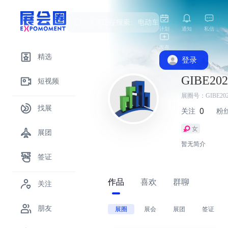
计划
通知
私信
发布
精选
登录
GIBE202
短视频
展圈号：GIBE202
找展
0
关注
粉
女
展团
暂无简介
签证
作品
喜欢
群聊
关注
朋友
展圈
展会
展团
签证