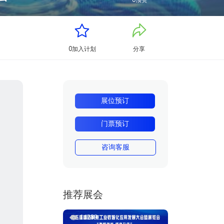
0
顶赞
0
加入计划
分享
展位预订
门票预订
咨询客服
推荐展会
14289