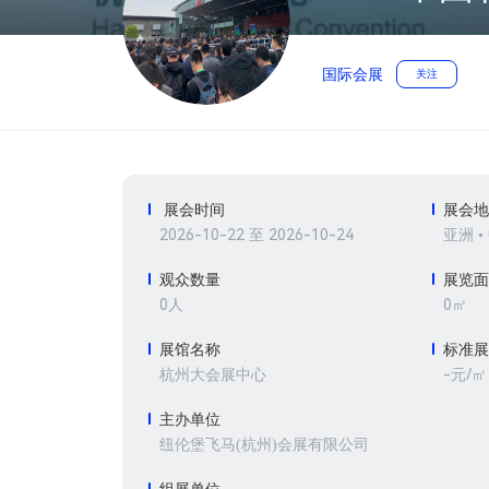
国际会展
关注
展会时间
展会
2026-10-22 至 2026-10-24
亚洲 •
观众数量
展览
0人
0㎡
展馆名称
标准
-元/㎡
杭州大会展中心
主办单位
纽伦堡飞马(杭州)会展有限公司