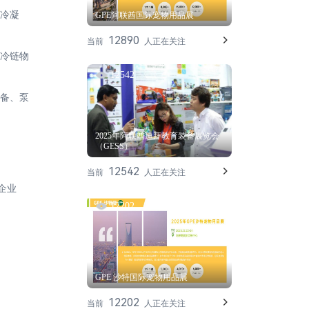
冷凝
GPE阿联酋国际宠物用品展
12890
当前
人正在关注
冷链物
12542
备、泵
2025年阿联酋迪拜教育装备展览会
（GESS）
12542
当前
人正在关注
企业
12202
GPE 沙特国际宠物用品展
12202
当前
人正在关注