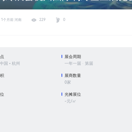
1个月前 河南
229
0
地点
展会周期
 中国 • 杭州
一年一届 · 第届
面积
展商数量
0家
展位
光摊展位
-元/㎡