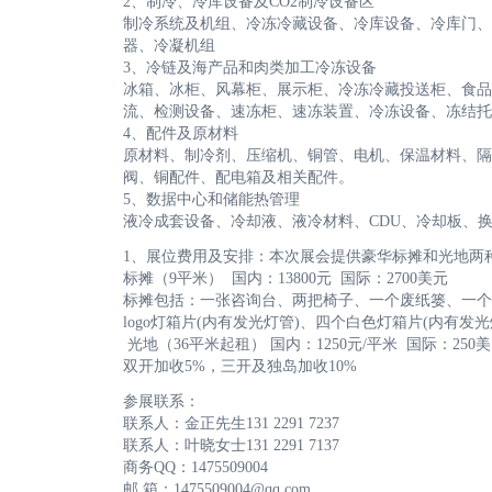
2、制冷、冷库设备及CO2制冷设备区
制冷系统及机组、冷冻冷藏设备、冷库设备、冷库门、
器、冷凝机组
3、冷链及海产品和肉类加工冷冻设备
冰箱、冰柜、风幕柜、展示柜、冷冻冷藏投送柜、食品
流、检测设备、速冻柜、速冻装置、冷冻设备、冻结托
4、配件及原材料
原材料、制冷剂、压缩机、铜管、电机、保温材料、隔
阀、铜配件、配电箱及相关配件。
5、数据中心和储能热管理
液冷成套设备、冷却液、液冷材料、CDU、冷却板、
1、展位费用及安排：本次展会提供豪华标摊和光地两
标摊（9平米） 国内：13800元 国际：2700美元
标摊包括：一张咨询台、两把椅子、一个废纸篓、一个5
logo灯箱片(内有发光灯管)、四个白色灯箱片(内有
光地（36平米起租） 国内：1250元/平米 国际：250
双开加收5%，三开及独岛加收10%
参展联系：
联系人：金正先生131 2291 7237
联系人：叶晓女士131 2291 7137
商务QQ：1475509004
邮 箱：1475509004@qq.com