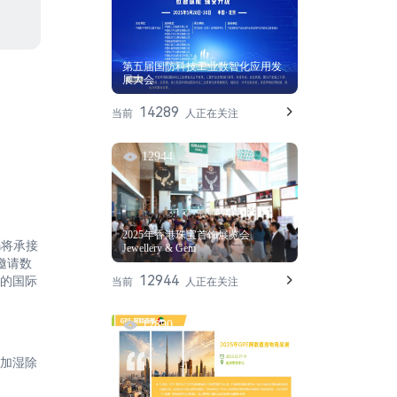
第五届国防科技工业数智化应用发
展大会
14289
当前
人正在关注
12944
2025年香港珠宝首饰展览会
a将承接
Jewellery & Gem
邀请数
12944
的国际
当前
人正在关注
12890
加湿除