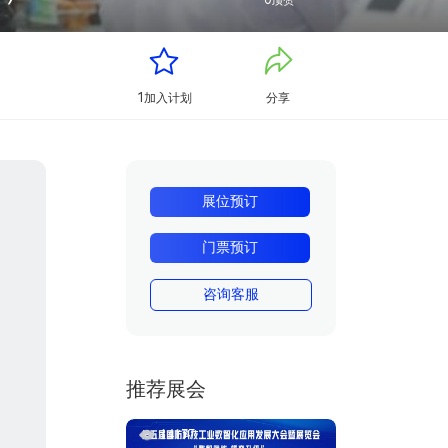
0
顶赞
1
加入计划
分享
展位预订
门票预订
咨询客服
推荐展会
14177