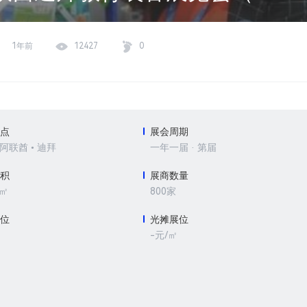
1年前
12427
0
地点
展会周期
 阿联酋 • 迪拜
一年一届 · 第届
面积
展商数量
0㎡
800家
展位
光摊展位
-元/㎡