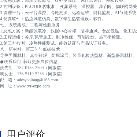
1.传感仪表：温湿度传感器、红外测温仪、风压风速仪、校验设备。
2.控制设备：PLC/DDC控制柜、变频系统、温控器、调节阀、物联网网
3.管理平台：云平台温控、冷链溯源、远程运维、能耗监测、AI节能系统
4.仿真软件：热流风道仿真、数字孪生热管理设计软件。
七、系统集成、工程与检测服务
1.总包方案：新能源液冷、数据中心冷却、洁净通风、食品低温、化工防
2.工程运维：冷库/风管施工、制冷维保、节能改造、热平衡检测。
3.第三方检测：冷热性能测试、能效认证与产品认证服务。
八、新材料、新工艺与低碳技术
导热界面材料、真空钎焊、防腐涂层、轻量化换热型材、新型保温材料、
◉联系我们, 获取更多展位信息
姚先生：187-0183-2509（同微信）
胡女士：136-5119-5233（同微信)
邮 箱：salesyaoliang@163.com
网 址：www.tvr-expo.com
用户评价