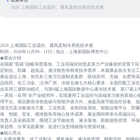
组展单位
2026 上海国际工业温控、通风及制冷系统技术展
2026 上海国际工业温控、通风及制冷系统技术展
时间：2026年12月09 - 11日 | 地点：上海新国际博览中心
◉展会介绍
在国家“双碳”战略深度落地、工业高端化转型及算力产业爆发的背景下
定制化、防爆、超低温、液冷散热等精准技术需求，本届展会首次专注工
展会选址上海，依托长三角万亿级制造集群，联动苏州、无锡、合肥等高
品医药、化工冶金、洁净厂房、冷链仓储七大核心赛道，全面匹配工业生
会采用三展联动模式，与第8届上海国际数据中心液冷技术展、第17届上
—系统—应用”全产业链闭环，实现通用工业温控与高端算力散热双核心
理平台。展品聚焦绿色低碳与智能升级方向，涵盖高效节能温控设备、低G
浸没式及冷板液冷方案、工业热泵、余热回收系统、智能运维平台、防爆
保、智能、安全、精准散热等核心技术成果。展会期间将举办高端论坛、
负责人及采购高管，围绕工业节能改造、液冷落地、新能源热管理、环保
策趋势，分享实践案例，促进行业思维碰撞与资源对接。
◉核心亮点
1.全赛道覆盖：设工业制冷、通风净化、液冷热管理、精密温控、智能自