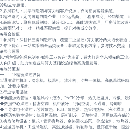
冷独立专题馆。
2.多展联动：共享制造端与算力端客户资源，双向拓宽客源渠道。
3.精准邀约：定向邀请制造企业、IDC运营商、工程集成商、经销渠道
4.高峰论坛：聚焦低碳制冷、液冷低PUE、新能源热管理、厂房节能改
5.商贸配对：一对一精准匹配供需，提升对接成交效率。
◉展会价值
1.参展商：深耕长三角制造市场，覆盖工业温控+算力液冷两大增长赛道
2.专业观众：一站式采购全品类设备，获取定制化方案，参与技术交流
◉展会愿景
以“数智温控·绿色制冷·赋能工业智造”为主题，致力打造华东领先的工
方向升级，助力制造业与算力基础设施绿色高质量发展。
◉展品范围
一、工业精密温控设备
1.通用温控机组：冷水机、模温机、油冷机、冷热一体机、高低温试验箱
却、冰蓄冷系统
2.行业专用温控
◆新能源热管理：电池风冷 / 液冷、PACK 冷却、热失控监测、冷板、
◆数据中心温控：精密空调、机柜液冷、行间空调、冷通道、冷却塔
◆半导体电子温控：芯片散热、IGBT 散热器、热管均热板、液冷模组、
◆医药实验室温控：低温恒温槽、层析制冷、无菌控温、医用低温存储设
3.换热储热设备：板式 / 管壳换热器、余热回收热泵、导热油炉、散热
4.温湿度单机：工业除湿机、高温加湿器、转轮除湿、低露点干燥、恒温