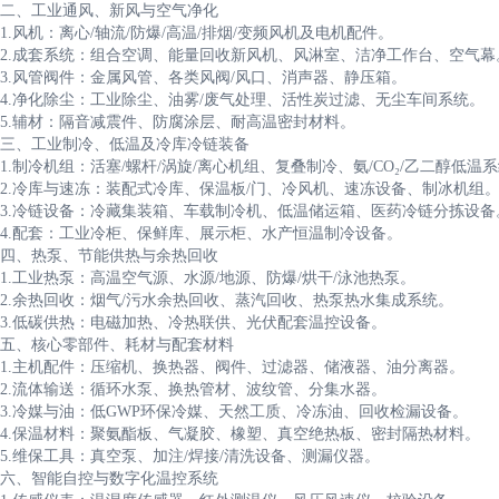
二、工业通风、新风与空气净化
1.风机：离心/轴流/防爆/高温/排烟/变频风机及电机配件。
2.成套系统：组合空调、能量回收新风机、风淋室、洁净工作台、空气幕
3.风管阀件：金属风管、各类风阀/风口、消声器、静压箱。
4.净化除尘：工业除尘、油雾/废气处理、活性炭过滤、无尘车间系统。
5.辅材：隔音减震件、防腐涂层、耐高温密封材料。
三、工业制冷、低温及冷库冷链装备
1.制冷机组：活塞/螺杆/涡旋/离心机组、复叠制冷、氨/CO₂/乙二醇低温
2.冷库与速冻：装配式冷库、保温板/门、冷风机、速冻设备、制冰机组
3.冷链设备：冷藏集装箱、车载制冷机、低温储运箱、医药冷链分拣设备
4.配套：工业冷柜、保鲜库、展示柜、水产恒温制冷设备。
四、热泵、节能供热与余热回收
1.工业热泵：高温空气源、水源/地源、防爆/烘干/泳池热泵。
2.余热回收：烟气/污水余热回收、蒸汽回收、热泵热水集成系统。
3.低碳供热：电磁加热、冷热联供、光伏配套温控设备。
五、核心零部件、耗材与配套材料
1.主机配件：压缩机、换热器、阀件、过滤器、储液器、油分离器。
2.流体输送：循环水泵、换热管材、波纹管、分集水器。
3.冷媒与油：低GWP环保冷媒、天然工质、冷冻油、回收检漏设备。
4.保温材料：聚氨酯板、气凝胶、橡塑、真空绝热板、密封隔热材料。
5.维保工具：真空泵、加注/焊接/清洗设备、测漏仪器。
六、智能自控与数字化温控系统