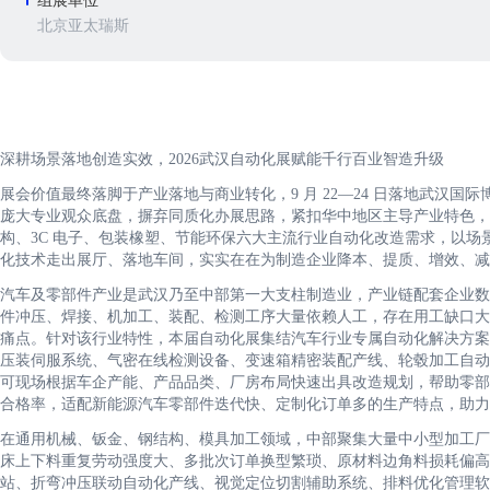
组展单位
北京亚太瑞斯
深耕场景落地创造实效，2026武汉自动化展赋能千行百业智造升级
展会价值最终落脚于产业落地与商业转化，9 月 22—24 日落地武汉国际
庞大专业观众底盘，摒弃同质化办展思路，紧扣华中地区主导产业特色，
构、3C 电子、包装橡塑、节能环保六大主流行业自动化改造需求，以
化技术走出展厅、落地车间，实实在在为制造企业降本、提质、增效、减
汽车及零部件产业是武汉乃至中部第一大支柱制造业，产业链配套企业数
件冲压、焊接、机加工、装配、检测工序大量依赖人工，存在用工缺口大
痛点。针对该行业特性，本届自动化展集结汽车行业专属自动化解决方案
压装伺服系统、气密在线检测设备、变速箱精密装配产线、轮毂加工自动
可现场根据车企产能、产品品类、厂房布局快速出具改造规划，帮助零部
合格率，适配新能源汽车零部件迭代快、定制化订单多的生产特点，助
在通用机械、钣金、钢结构、模具加工领域，中部聚集大量中小型加工厂
床上下料重复劳动强度大、多批次订单换型繁琐、原材料边角料损耗偏高
站、折弯冲压联动自动化产线、视觉定位切割辅助系统、排料优化管理软