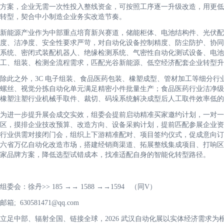
方案，企业无需一次性投入整线资金，可按照工序逐一升级改造，用更低
转型，契合中小制造企业务实改造节奏。
新能源产业作为中部重点培育新兴赛道，储能柜体、电池结构件、光伏配
度、洁净度、安全性要求严苛，对自动化设备控制精度、防尘防护、协同
系统、密闭式装配机器人、绝缘检测系统、气密性自动化测试设备、电池
工、组装、检测全流程需求，匹配光谷新能源、低空经济配套企业转型升
除此之外，3C 电子组装、食品医药包装、橡塑成型、管材加工等细分
螺丝、视觉分拣自动化单元满足精密小件批量生产；食品医药行业洁净级
橡塑注塑行业机械手取件、裁切、码垛系统解决成型后人工取件效率低的
为进一步提升展会成交实效，组委会提前启动精准买家邀约计划，一对一
区，摸排企业技改预算、改造方向、设备采购计划，提前匹配参展企业资
行业供需对接闭门会，组织上下游精准配对、项目签约仪式，促成意向订
六省万亿自动化改造市场，搭建经销商渠道、拓展整线集成项目、打响区
家品牌方案，降低选型试错成本，找准适配自身的智能化转型路径。
组委会：徐丹>> 185 →→ 1588 →→1594 （同V）
邮箱; 630581471@qq.com
立足中部、辐射全国、链接全球，2026 武汉自动化展以实体经济需求