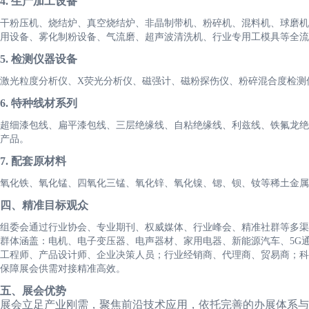
4. 生产加工设备
干粉压机、烧结炉、真空烧结炉、非晶制带机、粉碎机、混料机、球磨机
用设备、雾化制粉设备、气流磨、超声波清洗机、行业专用工模具等全流
5. 检测仪器设备
激光粒度分析仪、X荧光分析仪、磁强计、磁粉探伤仪、粉碎混合度检测
6. 特种线材系列
超细漆包线、扁平漆包线、三层绝缘线、自粘绝缘线、利兹线、铁氟龙绝
产品。
7. 配套原材料
氧化铁、氧化锰、四氧化三锰、氧化锌、氧化镍、锶、钡、钕等稀土金属
四
、精准目标观众
组委会通过行业协会、专业期刊、权威媒体、行业峰会、精准社群等多渠
群体涵盖：电机、电子变压器、电声器材、家用电器、新能源汽车、5G
工程师、产品设计师、企业决策人员；行业经销商、代理商、贸易商；科
保障展会供需对接精准高效。
五
、
展会优势
展会立足产业刚需，聚焦前沿技术应用，依托完善的办展体系与