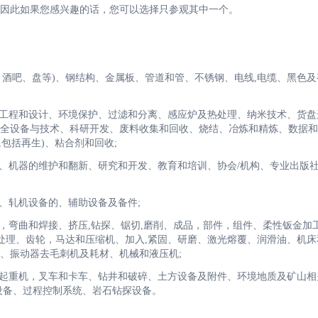
因此如果您感兴趣的话，您可以选择只参观其中一个。
、酒吧、盘等)、钢结构、金属板、管道和管、不锈钢、电线,电缆、黑色及
工程和设计、环境保护、过滤和分离、感应炉及热处理、纳米技术、货盘
全设备与技术、科研开发、废料收集和回收、烧结、冶炼和精炼、数据和
),包括再生)、粘合剂和回收;
、机器的维护和翻新、研究和开发、教育和培训、协会/机构、专业出版
、轧机设备的、辅助设备及备件;
型，弯曲和焊接、挤压,钻探、锯切,磨削、成品，部件，组件、柔性钣金加
热处理、齿轮，马达和压缩机、加入,紧固、研磨、激光熔覆、润滑油、机床
、振动器去毛刺机及耗材、机械和液压机;
起重机，叉车和卡车、钻井和破碎、土方设备及附件、环境地质及矿山相
设备、过程控制系统、岩石钻探设备。