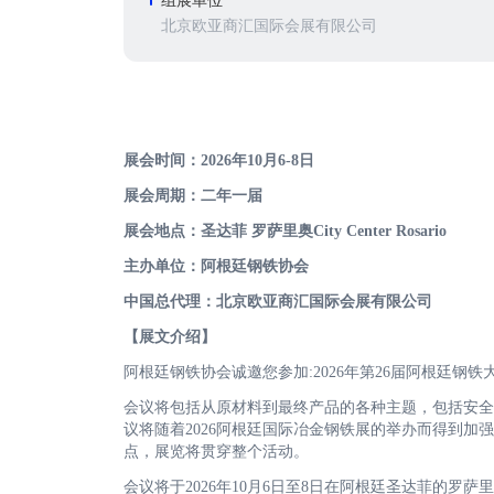
组展单位
北京欧亚商汇国际会展有限公司
展会时间：202
6
年
10
月
6
-
8
日
展会周期：
二
年一届
展会地点：
圣达菲 罗萨里奥City Center Rosario
主办单位：
阿根廷
钢铁协会
中国
总
代理：北京欧亚商汇国际会展有限公司
【展文介绍】
阿根廷钢铁协会诚邀您参加:2026年第26届阿根廷钢
会议将包括从原材料到最终产品的各种主题，包括安全与
议将随着2026阿根廷国际冶金钢铁展的举办而得到
点，展览将贯穿整个活动。
会议将于2026年10月6日至8日在阿根廷圣达菲的