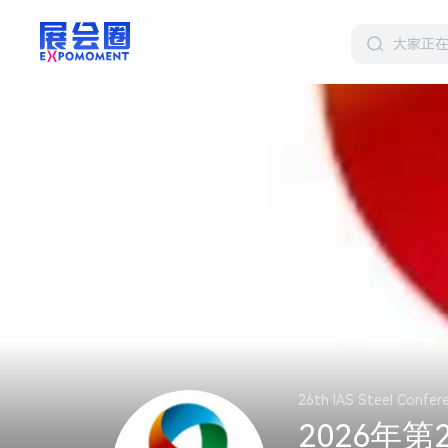
26th IAS Steel Confer
2026年