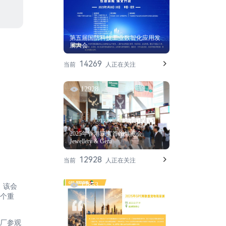
第五届国防科技工业数智化应用发
展大会
14269
当前
人正在关注
12928
2025年香港珠宝首饰展览会
Jewellery & Gem
12928
当前
人正在关注
12863
 该会
一个重
工厂参观