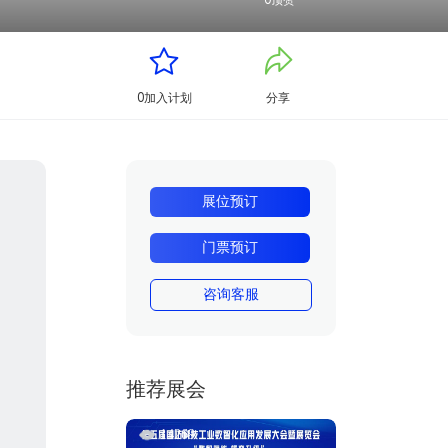
0
顶赞
0
加入计划
分享
展位预订
门票预订
咨询客服
推荐展会
14269