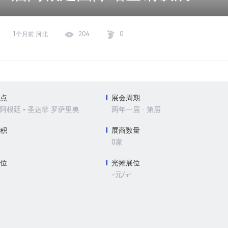
1个月前 河北
204
0
地点
展会周期
• 阿根廷 • 圣达菲 罗萨里奥
两年一届 · 第届
面积
展商数量
0家
展位
光摊展位
-元/㎡