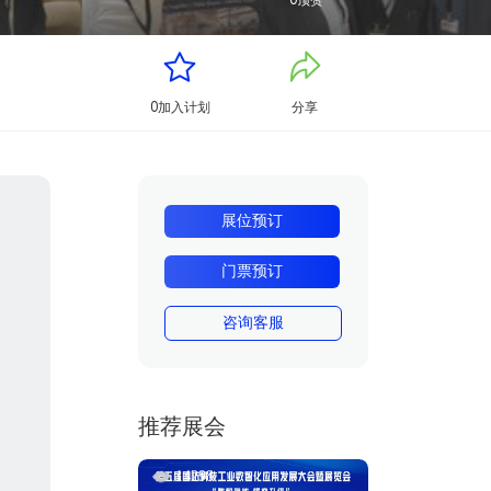
0
顶赞
0
加入计划
分享
展位预订
门票预订
咨询客服
推荐展会
14298