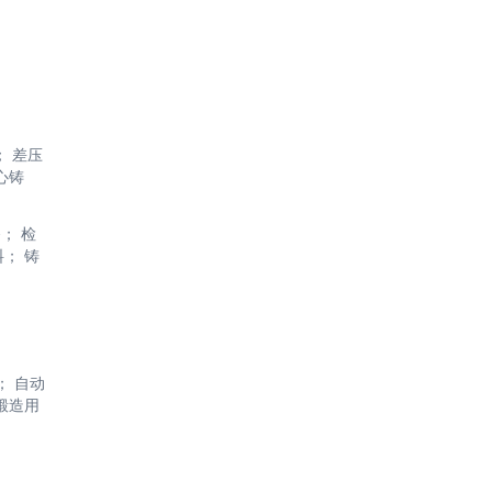
； 差压
心铸
； 检
； 铸
； 自动
锻造用