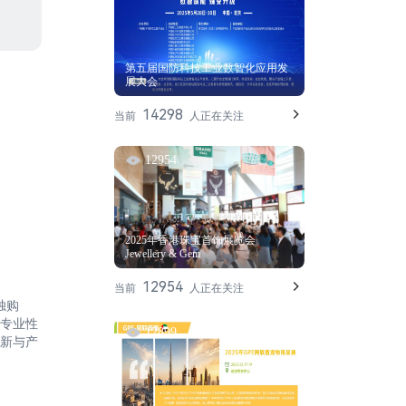
第五届国防科技工业数智化应用发
展大会
14298
当前
人正在关注
12954
2025年香港珠宝首饰展览会
Jewellery & Gem
12954
当前
人正在关注
独购
其专业性
12899
新与产