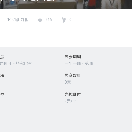
1个月前 河北
266
0
地点
展会周期
 西班牙 • 毕尔巴鄂
一年一届 · 第届
面积
展商数量
0家
展位
光摊展位
-元/㎡