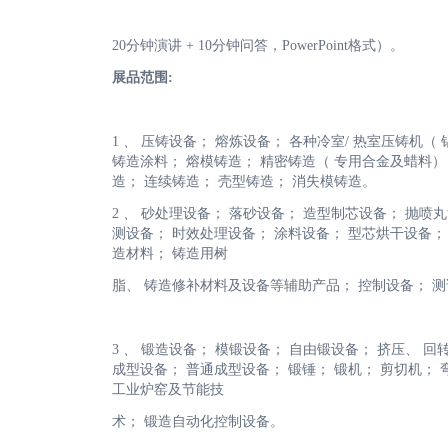
20分钟演讲 + 10分钟问答，PowerPoint格式）。
展品范围:
1 、 压铸设备； 熔炼设备； 各种冷室/ 热室压铸机（
铸造涂料； 熔模铸造； 精密铸造（ 专用合金及蜡料）
造； 连续铸造； 壳型铸造； 消失模铸造。
2 、 砂处理设备； 落砂设备； 造型制芯设备； 抛喷
测设备； 时效处理设备； 涂料设备； 型芯烘干设备；
造材料； 铸造用树
脂、 铸造修补材料及设备等辅助产品； 控制设备； 测
3 、 锻造设备； 模锻设备； 自由锻设备； 挤压、 
成型设备； 普通成型设备； 锻锤； 锻机； 剪切机；
工业炉窑及节能技
术； 锻造自动化控制设备。