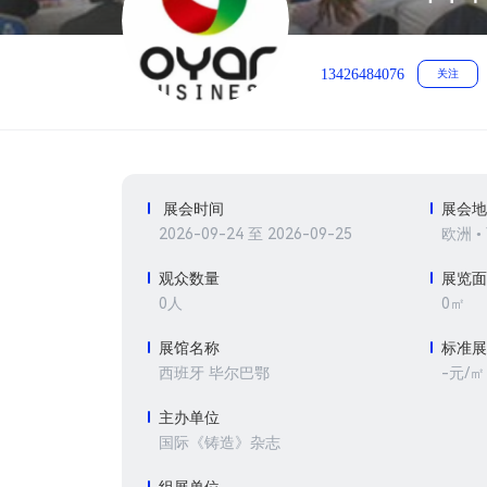
13426484076
关注
展会时间
展会
2026-09-24 至 2026-09-25
欧洲 •
观众数量
展览
0人
0㎡
展馆名称
标准
-元/㎡
西班牙 毕尔巴鄂
主办单位
国际《铸造》杂志