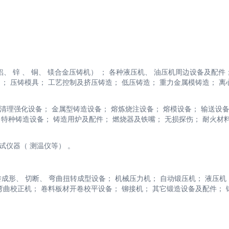
 铝、 锌 、 铜、 镁合金压铸机） ； 各种液压机、 油压机周边设备及配件
 ； 压铸模具； 工艺控制及挤压铸造； 低压铸造； 重力金属模铸造； 离
丸清理强化设备； 金属型铸造设备； 熔炼烧注设备； 熔模设备； 输送设备
 特种铸造设备； 铸造用炉及配件； 燃烧器及铁嘴； 无损探伤； 耐火材料
试仪器（ 测温仪等） 。
回转成形、 切断、 弯曲扭转成型设备； 机械压力机； 自动锻压机； 液压机
 弯曲校正机； 卷料板材开卷校平设备； 铆接机； 其它锻造设备及配件； 