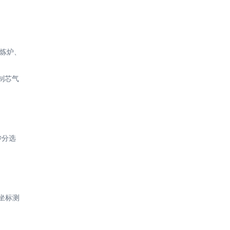
精炼炉、
 制芯气
砂分选
三坐标测