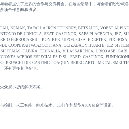
与会者提供了更多的合作与交流机会。在这些活动中，与会者们纷纷就各
多项合作意向和协议。
EMAK, TAFALLA IRON FOUNDRY, BETSAIDE, VOEST ALPINE
NTONIO DE URKIOLA, SEAT, CASTINOX, SAPA PLACENCIA, JEZ, SU
RRIO FERROCARRIL , KONIKER, UIPOS, CISA, EDERTEK, FUCHOSA,
DI, COOPERATIVA AZCOITIANA, OLIZABAL Y HUARTE, JEZ SISTE
ISTEMAS, TABIRA, TECNALIA, VILASSARENCA, URKO ASE, GABI 
ICIONES ACEROS ESPECIALES D SL- FAED, CASTINOX, FUNDICION
O, BRUSCHI DIE CASTING, JOAQUIN BERECIARTU, METAL SMELT
，还有更多其他企业。
受众展示您的解决方案。
控制、人工智能、纳米技术、3D打印和新型A30X合金等话题。