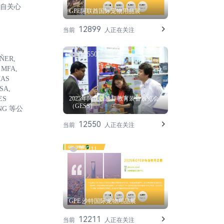
自关心
GPE阿联酋国际宠物用品展
12899
当前
人正在关注
12550
ÑER,
 MFA,
MAS
SA,
ES
2025年阿联酋迪拜教育装备展览会
（GESS）
ING 等公
12550
当前
人正在关注
12211
GPE 沙特国际宠物用品展
12211
当前
人正在关注