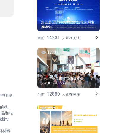
第五届国防科技工业数智化应用发
展大会
14231
当前
人正在关注
12880
2025年香港珠宝首饰展览会
Jewellery & Gem
12880
当前
人正在关注
各种印刷
验的机
12833
产品和技
最新动
刷材料