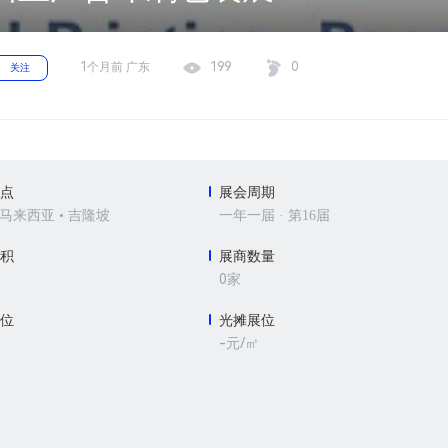
1个月前 广东
199
0
关注
地点
展会周期
 马来西亚 • 吉隆坡
一年一届 · 第16届
面积
展商数量
0家
展位
光摊展位
-元/㎡