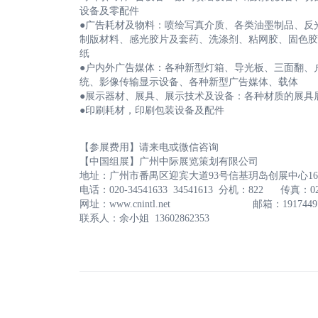
设备及零配件
●广告耗材及物料：喷绘写真介质、各类油墨制品、反
制版材料、感光胶片及套药、洗涤剂、粘网胶、固色胶
纸
●户内外广告媒体：各种新型灯箱、导光板、三面翻、
统、影像传输显示设备、各种新型广告媒体、载体
●展示器材、展具、展示技术及设备：各种材质的展具
●印刷耗材，印刷包装设备及配件
【参展费用】请来电或微信咨询
【中国组展】广州中际展览策划有限公司
地址：广州市番禺区迎宾大道93号信基玥岛创展中心1606
电话：020-34541633 34541613 分机：822 传真：
网址：www.cnintl.net 邮箱：1917449787
联系人：余小姐 13602862353