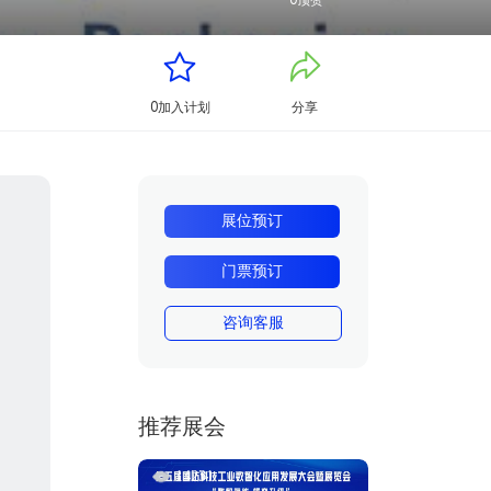
0
顶赞
0
加入计划
分享
展位预订
门票预订
咨询客服
推荐展会
14231