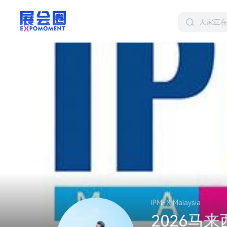
IPMEX Malaysia
2026马