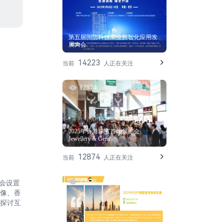
第五届国防科技工业数智化应用发
展大会
14223
当前
人正在关注
12874
2025年香港珠宝首饰展览会
Jewellery & Gem
12874
当前
人正在关注
12826
览会设置
像、香
探讨互