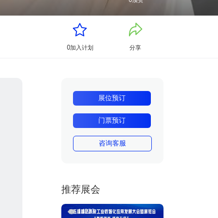
0
顶赞
0
加入计划
分享
展位预订
门票预订
咨询客服
推荐展会
14223