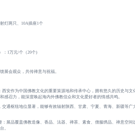
灯两只、10A插座1个
）：1万元/个（20个)
馈展会观众，共传禅意与祝福。
：西安作为中国佛教文化的重要策源地和传承中心，拥有悠久的历史与文
和感召力，能深度唤起海内外佛教信众和文化爱好者的情感共鸣。
，交通枢纽地位显著，能够有效辐射陕西、甘肃、宁夏、青海、新疆等广
整：展品覆盖佛教造像、香品、法器、禅茶、素食、僧服绣品、禅意空间
台。