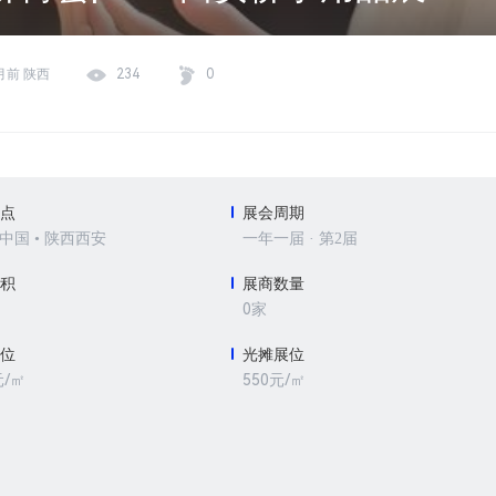
月前 陕西
234
0
地点
展会周期
 中国 • 陕西西安
一年一届 · 第2届
面积
展商数量
0家
展位
光摊展位
元/㎡
550元/㎡