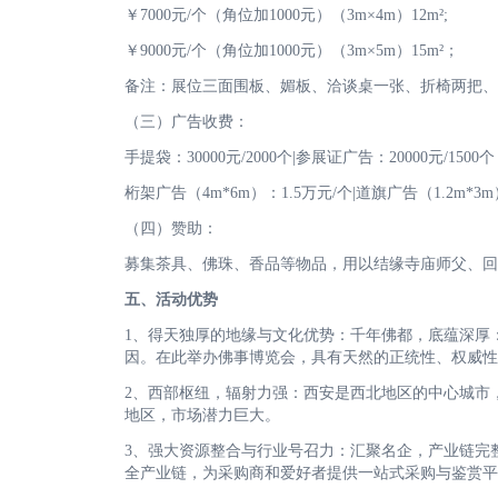
￥7000元/个（角位加1000元）（3m×4m）12m²;
￥9000元/个（角位加1000元）（3m×5m）15m²；
备注：展位三面围板、媚板、洽谈桌一张、折椅两把、射
（三）广告收费：
手提袋：30000元/2000个|参展证广告：20000元/1500个
桁架广告（4m*6m）：1.5万元/个|道旗广告（1.2m*3m
（四）赞助：
募集茶具、佛珠、香品等物品，用以结缘寺庙师父、回
五、活动优势
1、得天独厚的地缘与文化优势：千年佛都，底蕴深厚
因。在此举办佛事博览会，具有天然的正统性、权威性
2、西部枢纽，辐射力强：西安是西北地区的中心城市
地区，市场潜力巨大。
3、强大资源整合与行业号召力：汇聚名企，产业链完
全产业链，为采购商和爱好者提供一站式采购与鉴赏平