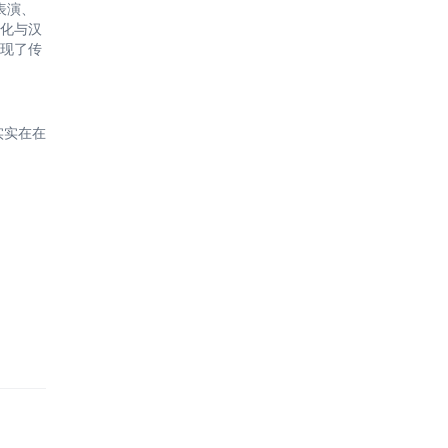
表演、
化与汉
现了传
实实在在