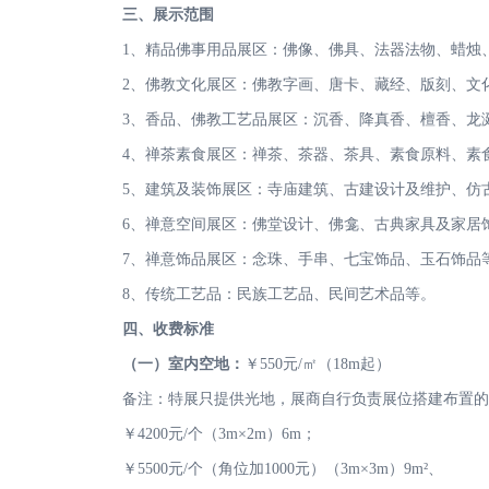
三、展示范围
1、精品佛事用品展区：佛像、佛具、法器法物、蜡烛
2、佛教文化展区：佛教字画、唐卡、藏经、版刻、文
3、香品、佛教工艺品展区：沉香、降真香、檀香、龙
4、禅茶素食展区：禅茶、茶器、茶具、素食原料、素
5、建筑及装饰展区：寺庙建筑、古建设计及维护、仿
6、禅意空间展区：佛堂设计、佛龛、古典家具及家居
7、禅意饰品展区：念珠、手串、七宝饰品、玉石饰品
8、传统工艺品：民族工艺品、民间艺术品等。
四、收费标准
（一）
室内空地：
￥550元/㎡（18m起）
备注：特展只提供光地，展商自行负责展位搭建布置的
￥4200元/个（3m×2m）6m；
￥5500元/个（角位加1000元）（3m×3m）9m²、