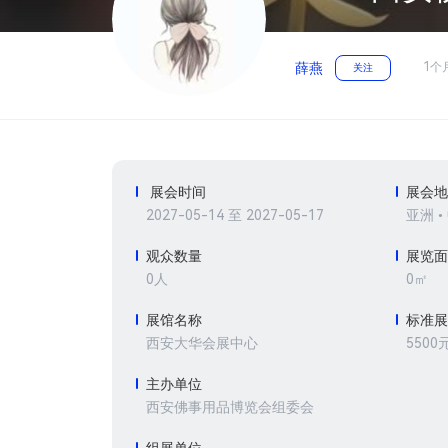
1个
薛燕
关注
展会时间
展会
2027-05-14 至 2027-05-17
亚洲 •
观众数量
展览
0人
0㎡
展馆名称
标准
5500
西安大华会展中心
主办单位
西安佛事用品博览会组委会