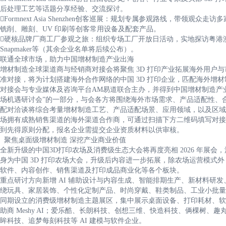
后处理工艺等话题分享经验、交流探讨。
Formnext Asia Shenzhen创客巡展：规划专属参观路线，带领观众
铣削、雕刻、UV 印刷等创客常用设备及配套产品。
硬核品牌厂商工厂参观之旅：组织专场工厂开放日活动，实地探访粤港澳
Snapmaker等（其余企业名单将后续公布）。
联通全球市场，助力中国增材制造产业出海
增材制造全球渠道商与经销商对接会将聚焦 3D 打印产业拓展海外用户
准对接，将为计划搭建海外合作网络的中国 3D 打印企业，匹配海外增
对接会与专业媒体及咨询平台AM易道联合主办，并得到中国增材制造产业
场机遇研讨会”的一部分，与会各方将围绕海外市场需求、产品适配性、
配对洽谈将综合考量增材制造工艺、产品适配场景、应用领域，以及区域
场拥有成熟销售渠道的海外渠道合作商，可通过扫描下方二维码填写对接
到先得原则分配，报名企业需提交企业资质材料以供审核。
聚焦桌面级增材制造 深挖产业商业价值
全新升级的中国3D打印农场及消费级生态大会将再度亮相 2026 年展会
身为中国 3D 打印农场大会，升级后内容进一步拓展，除农场运营模式
软件、内容创作、销售渠道及打印成品商业化等各个板块。
重点研讨方向新增 AI 辅助设计与内容生成、智能排期生产、新材料研
绕玩具、家居装饰、个性化定制产品、时尚穿戴、鞋类制品、工业小批量
同期设立的消费级增材制造主题展区，集中展示桌面设备、打印耗材、软
助商 Meshy AI；爱乐酷、长朗科技、创想三维、快造科技、俩棵树、趣丸
眸科技、追梦每刻科技等 AI 建模与软件企业。