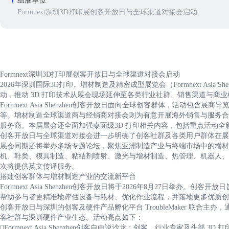
组展单位
Formnext深圳3D打印展创客开放日与全球渠道对接会启动
Formnext深圳3D打印展创客开放日与全球渠道对接会启动
2026年深圳国际3D打印、增材制造及精密成型展览会（Formnext Asi
动，推动 3D 打印技术从展会现场延伸至各类行业社群、销售渠道与商
Formnext Asia Shenzhen创客开放日面向全球创客群体，活动
等。增材制造全球渠道商与经销商对接会则为有意开展海外销售与服务合
服务商。本届展会还全面加强桌面级3D 打印相关内容，包括重点活动全
创客开放日与全球渠道对接会进一步明确了创客社群及各类用户群体在展
展会同期还将举办多场专题论坛，聚焦亚洲制造产业与终端市场中的增材制
机、鞋类、模具制造、粘结剂喷射、激光与增材制造、热管理、机器人、
次将提供英文传译服务。
搭建创客群体与增材制造产业的交流新平台
Formnext Asia Shenzhen创客开放日将于2026年8月27日举
帮助参与者更精准地评估设备与耗材、优化作业流程，并落地更多优质创
创客开放日与深圳的创客及硬件产品孵化平台 TroubleMaker 联合
客社群与深圳硬件产业生态。活动亮点如下：
Formnext Asia Shenzhen创客自由说沙龙：创客、行业专家及