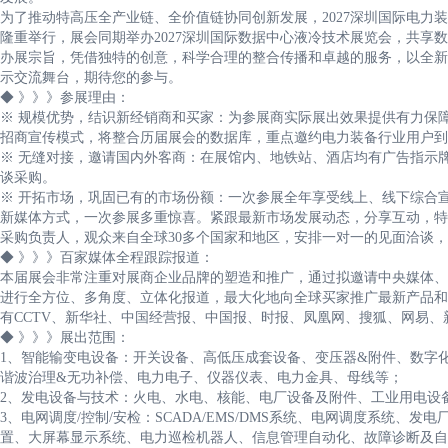
为了推动特高压全产业链、全价值链协同创新发展，2027深圳国际电力装备
隆重举行，展会同期举办2027深圳国际数据中心液冷技术展览会，共享
办展宗旨，凭借独特的创意，科学合理的整合传播和卓越的服务，以全新
示交流舞台，期待您的参与。
◆ 》》》参展理由：
※ 规模优势，结识新经销商和买家：为参展商实际展出效果提供有力保障
招商宣传模式，将整合历届展会的数据库，重点邀约电力装备行业用户到
※ 无缝对接，邀请国内外客商：在展馆内、地铁站、酒店均有广告指示
谈采购。
※ 开拓市场，巩固已有的市场份额：一次参展全年享受线上、线下综合
新媒体方式，一次参展多重惊喜。紧跟最新市场发展动态，分享互动，特
采购负责人，观众来自全球30多个国家和地区，安排一对一的见面洽谈
◆ 》》》百家媒体全程跟踪报道：
本届展会非常注重对展商企业品牌的塑造和推广，通过拟邀请中央媒体、
进行全方位、多角度、立体化报道，最大化地向全球买家推广最新产品和
有CCTV、新华社、中国经营报、中国报、时报、凤凰网、搜狐、网易
◆ 》》》展出范围：
1、智能输变电设备：开关设备、高低压成套设备、变压器&附件、数字
谐波治理&无功补偿、电力电子、仪器仪表、电力金具、母线等；
2、发电设备与技术：火电、水电、核能、电厂设备及附件、工业用电设备
3、电网调度/控制/安检：SCADA/EMS/DMS系统、电网调度系统
置、大屏幕显示系统、电力巡检机器人、信息管理自动化、故障诊断及自