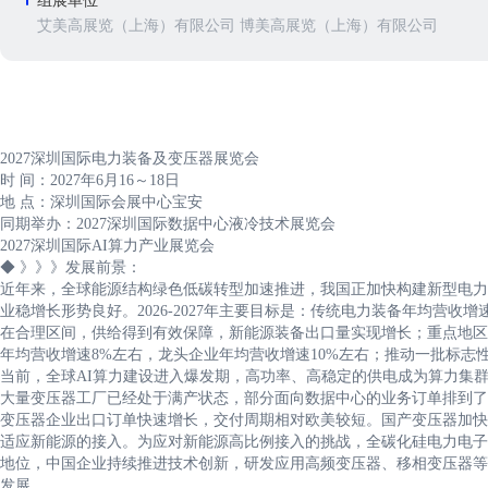
组展单位
艾美高展览（上海）有限公司 博美高展览（上海）有限公司
2027深圳国际电力装备及变压器展览会
时 间：2027年6月16～18日
地 点：深圳国际会展中心宝安
同期举办：2027深圳国际数据中心液冷技术展览会
2027深圳国际AI算力产业展览会
◆ 》》》发展前景：
近年来，全球能源结构绿色低碳转型加速推进，我国正加快构建新型电力
业稳增长形势良好。2026-2027年主要目标是：传统电力装备年均营
在合理区间，供给得到有效保障，新能源装备出口量实现增长；重点地区
年均营收增速8%左右，龙头企业年均营收增速10%左右；推动一批标志
当前，全球AI算力建设进入爆发期，高功率、高稳定的供电成为算力集群
大量变压器工厂已经处于满产状态，部分面向数据中心的业务订单排到了20
变压器企业出口订单快速增长，交付周期相对欧美较短。国产变压器加快
适应新能源的接入。为应对新能源高比例接入的挑战，全碳化硅电力电子
地位，中国企业持续推进技术创新，研发应用高频变压器、移相变压器等
发展。