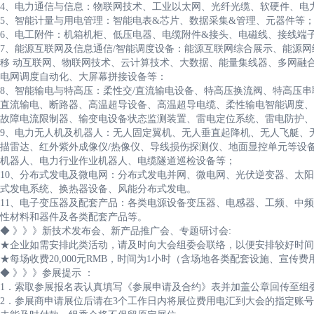
4、电力通信与信息：物联网技术、工业以太网、光纤光缆、软硬件、电
5、智能计量与用电管理：智能电表&芯片、数据采集&管理、元器件等
6、电工附件：机箱机柜、低压电器、电缆附件&接头、电磁线、接线端
7、能源互联网及信息通信/智能调度设备：能源互联网综合展示、能源网
移 动互联网、物联网技术、云计算技术、大数据、能量集线器、多网融合
电网调度自动化、大屏幕拼接设备等：
8、智能输电与特高压：柔性交/直流输电设备、特高压换流阀、特高压
直流输电、断路器、高温超导设备、高温超导电缆、柔性输电智能调度、
故障电流限制器、输变电设备状态监测装置、雷电定位系统、雷电防护、
9、电力无人机及机器人：无人固定翼机、无人垂直起降机、无人飞艇、
描雷达、红外紫外成像仪/热像仪、导线损伤探测仪、地面显控单元等设
机器人、电力行业作业机器人、电缆隧道巡检设备等；
10、分布式发电及微电网：分布式发电并网、微电网、光伏逆变器、太
式发电系统、换热器设备、风能分布式发电。
11、电子变压器及配套产品：各类电源设备变压器、电感器、工频、中
性材料和器件及各类配套产品等。
◆ 》》》新技术发布会、新产品推广会、专题研讨会:
★企业如需安排此类活动，请及时向大会组委会联络，以便安排较好时间
★每场收费20,000元RMB，时间为1小时（含场地各类配套设施、宣传费
◆ 》》》参展提示 ：
1．索取参展报名表认真填写《参展申请及合约》表并加盖公章回传至组
2．参展商申请展位后请在3个工作日内将展位费用电汇到大会的指定账