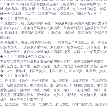
2027年3月24-26日在北京亦创国际会展中心隆重举行，展会同期举办
以“突出品牌、开拓创新、注重实效”的办展宗旨，凭借独特的创意，科
供一个“高水准、高品位、高质量”的展示交流舞台，期待您的参与。?
◆ 》》》参展理由：
※ 规模优势，结识新经销商和买家：为参展商实际展出效果提供有力保障
招商宣传模式，将整合历届展会的数据库，重点邀约高端连接器行业用户
※ 无缝对接，邀请国内外客商：在展馆内、地铁站、酒店均有广告指示
谈采购。
※ 开拓市场，巩固已有的市场份额：一次参展全年享受线上、线下综合
新媒体方式，一次参展多重惊喜。紧跟最新市场发展动态，分享互动，特
户采购负责人，观众来自全球30多个国家和地区，安排一对一的见面洽
◆ 》》》百家媒体全程跟踪报道：
本届展会非常注重对展商企业品牌的塑造和推广，通过拟邀请中央媒体、
进行全方位、多角度、立体化报道，最大化地向全球买家推广最新产品和
有CCTV、新华社、中国经营报、中国证券报、证券时报、凤凰网、搜
◆ 》》》展出范围：
1、连接器、接插件：端子连接器、防水连接器、防爆连接器、导线连接
器、新能源连接器、电子连接器、通讯连接器、印制电路连接器、电力连
重载连接器；接插件、插头、插座、开关、端子、IC圆孔插座、插针、排针
觉检测、环境测试设备、插针设备、点胶机、测试机、银点铆合机、焊接
材料、胶水等各类配套产品等；
2、线缆线束：电线电缆、电力电缆、通讯电缆、同轴电线电缆、舰船车