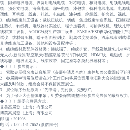
缆、阻燃电线电缆、设备用电线电缆、对称电缆、核能电缆、射频电线电
缆、预分支电缆、海底电缆、扁平电缆、漆包线、特种电线电缆、电源线
话线、耳机线、线束、扎线、电磁线、漆包线、绕组线、护套线、裸线、
3、线缆线束加工设备：裁线扭线机、切线、集成线束制造系统、压接模
注塑机、剥线机、电线器材实验机、端子压着机、同轴剥线机、绕线扎带
线材加工设备、AC/DC线材生产加工设备、FAKRA/HSD自动化智能生
试仪、线材铆压机、端子断面检测仪、剥离强度测试仪、汽车线束测试/装
其他线束加工设备、其他相设备及配件等；
4、线缆线材及配件器材类：接线端子、绝缘护套、导线及绝缘包扎材料等
无人机/新能源/航空航天/智能家居/安防/灯饰线束、HDMI线、电磁
线标志、电线固定头、线束胶带、固定座等各类配线器材等；
◆ 》》》参展提示 ：
1．索取参展报名表认真填写《参展申请及合约》表并加盖公章回传至组
2．参展商申请展位后请在3个工作日内将展位费用电汇到大会的指定账
未能及时付款，组委会将不保留原定展位。
3．展位顺序分配原则：“先申请，先付款，先安排”。
4．为了保证大会整体形象，组委会保留调整部分参展商展位的最终权力
◆ 》》》组委会联系方式：
艾美高展览（上海）有限公司
博美高展览（上海）有限公司
邮 编：201908
电 话：157 2131 7652 (微信同号)