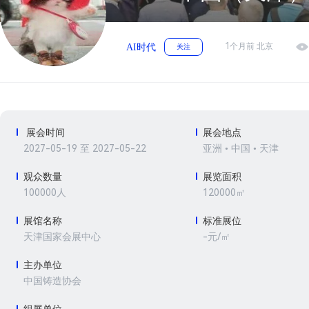
1个月前 北京
AI时代
关注
展会时间
展会地点
2027-05-19 至 2027-05-22
亚洲 • 中国 • 天津
观众数量
展览面积
100000人
120000㎡
展馆名称
标准展位
-元/㎡
天津国家会展中心
主办单位
中国铸造协会