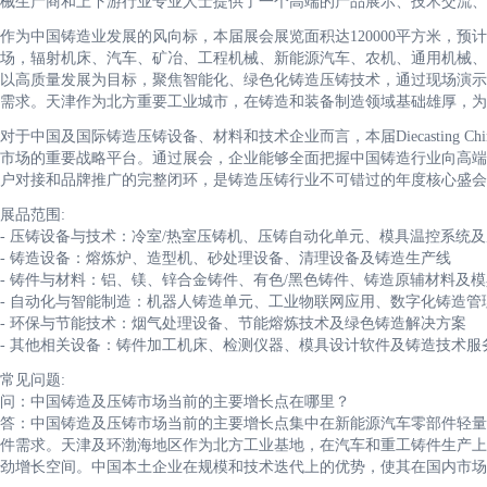
械生产商和上下游行业专业人士提供了一个高端的产品展示、技术交流
作为中国铸造业发展的风向标，本届展会展览面积达120000平方米，预计吸
场，辐射机床、汽车、矿冶、工程机械、新能源汽车、农机、通用机械、
以高质量发展为目标，聚焦智能化、绿色化铸造压铸技术，通过现场演示
需求。天津作为北方重要工业城市，在铸造和装备制造领域基础雄厚，
对于中国及国际铸造压铸设备、材料和技术企业而言，本届Diecasting
市场的重要战略平台。通过展会，企业能够全面把握中国铸造行业向高端
户对接和品牌推广的完整闭环，是铸造压铸行业不可错过的年度核心盛会
展品范围:
- 压铸设备与技术：冷室/热室压铸机、压铸自动化单元、模具温控系统
- 铸造设备：熔炼炉、造型机、砂处理设备、清理设备及铸造生产线
- 铸件与材料：铝、镁、锌合金铸件、有色/黑色铸件、铸造原辅材料及
- 自动化与智能制造：机器人铸造单元、工业物联网应用、数字化铸造
- 环保与节能技术：烟气处理设备、节能熔炼技术及绿色铸造解决方案
- 其他相关设备：铸件加工机床、检测仪器、模具设计软件及铸造技术服
常见问题:
问：中国铸造及压铸市场当前的主要增长点在哪里？
答：中国铸造及压铸市场当前的主要增长点集中在新能源汽车零部件轻量
件需求。天津及环渤海地区作为北方工业基地，在汽车和重工铸件生产上
劲增长空间。中国本土企业在规模和技术迭代上的优势，使其在国内市场