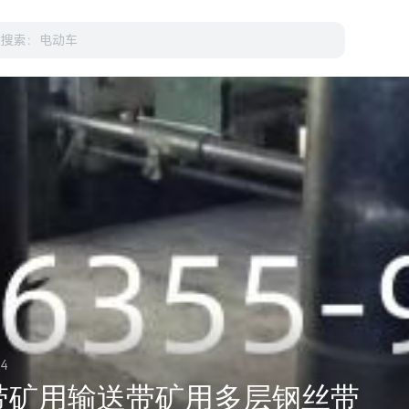
4
带矿用输送带矿用多层钢丝带