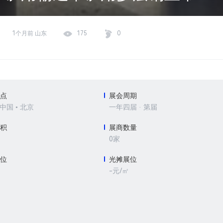
1个月前 山东
175
0
地点
展会周期
 中国 • 北京
一年四届 · 第届
面积
展商数量
0家
展位
光摊展位
-元/㎡