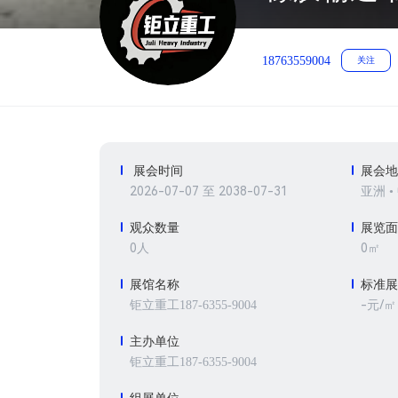
18763559004
关注
展会时间
展会
2026-07-07 至 2038-07-31
亚洲 •
观众数量
展览
0人
0㎡
展馆名称
标准
-元/㎡
钜立重工187-6355-9004
主办单位
钜立重工187-6355-9004