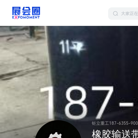
钜立重工187-6355-900
橡胶输送