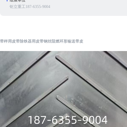
组展单位
钜立重工187-6355-9004
带秤用皮带除铁器用皮带钢丝阻燃环形输送带皮