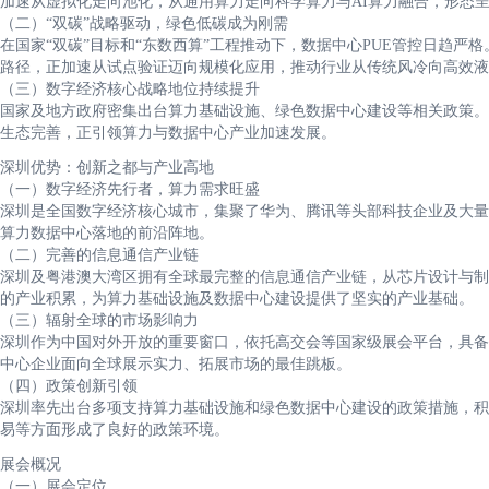
加速从虚拟化走向池化，从通用算力走向科学算力与AI算力融合，形态呈
（二）“双碳”战略驱动，绿色低碳成为刚需
在国家“双碳”目标和“东数西算”工程推动下，数据中心PUE管控日趋
路径，正加速从试点验证迈向规模化应用，推动行业从传统风冷向高效液
（三）数字经济核心战略地位持续提升
国家及地方政府密集出台算力基础设施、绿色数据中心建设等相关政策。
生态完善，正引领算力与数据中心产业加速发展。
深圳优势：创新之都与产业高地
（一）数字经济先行者，算力需求旺盛
深圳是全国数字经济核心城市，集聚了华为、腾讯等头部科技企业及大量A
算力数据中心落地的前沿阵地。
（二）完善的信息通信产业链
深圳及粤港澳大湾区拥有全球最完整的信息通信产业链，从芯片设计与制
的产业积累，为算力基础设施及数据中心建设提供了坚实的产业基础。
（三）辐射全球的市场影响力
深圳作为中国对外开放的重要窗口，依托高交会等国家级展会平台，具备
中心企业面向全球展示实力、拓展市场的最佳跳板。
（四）政策创新引领
深圳率先出台多项支持算力基础设施和绿色数据中心建设的政策措施，积
易等方面形成了良好的政策环境。
展会概况
（一）展会定位