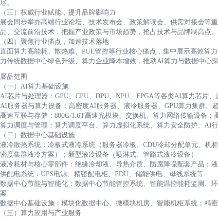
尽。
（三）权威行业赋能，提升品牌影响力
展会同步举办高端行业论坛、技术发布会、政策解读会、供需对接会等重
品、交流前沿技术，把握产业政策与市场趋势，抢占技术与品牌制高点。
（四）聚焦行业痛点，加速技术落地
直面算力高能耗、散热难、PUE管控等行业核心痛点，集中展示高效算
力传统数据中心绿色升级、算力企业降本增效，推动AI算力与数据中心
展品范围
（一）AI算力基础设施
AI芯片与处理器：GPU、CPU、DPU、NPU、FPGA等各类AI算力芯片
AI服务器与算力设备：高密度AI服务器、液冷服务器、GPU算力集群、
高速互联与存储：800G/1.6T高速光模块、交换机、算力网络传输设备
算力调度与管理：算力调度平台、算力虚拟化系统、算力安全防护、AI
（二）数据中心基础设施
液冷散热系统：冷板式液冷系统（服务器冷板、CDU冷却分配单元、机
密度集群液冷方案）；新型液冷设备（喷淋式、管路式液冷设备）
液冷耗材与核心零部件：绝缘冷却液、导热介质、防腐降噪配套产品；液
供配电系统：UPS电源、精密配电柜、PDU、储能供电、母线系统等
数据中心节能与智能化：数据中心节能管控系统、智能温控能耗监测、环
案
数据中心基础设施：模块化数据中心、微模块机房、智能机柜系统；精密
（三）算力应用与产业服务