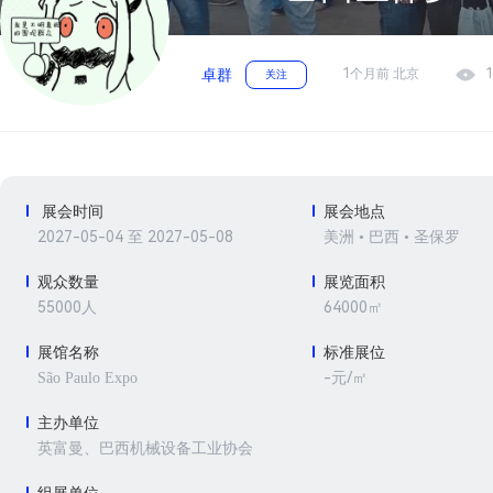
1个月前 北京
1
卓群
关注
展会时间
展会地点
2027-05-04 至 2027-05-08
美洲 • 巴西 • 圣保罗
观众数量
展览面积
55000人
64000㎡
展馆名称
标准展位
-元/㎡
São Paulo Expo
主办单位
英富曼、巴西机械设备工业协会