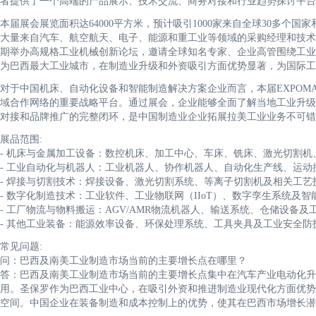
者提供了一个高端的产品展示、技术交流、商务对接和行业趋势探讨平
本届展会展览面积达64000平方米，预计吸引1000家来自全球30多个国
大量来自汽车、航空航天、电子、能源和重工业等领域的采购经理和技术
期举办高规格工业机械创新论坛，邀请全球知名专家、企业高管围绕工业
为巴西最大工业城市，在制造业升级和外资吸引方面优势显著，为国际
对于中国机床、自动化设备和智能制造解决方案企业而言，本届EXPOM
域合作网络的重要战略平台。通过展会，企业能够全面了解当地工业升级
对接和品牌推广的完整闭环，是中国制造业企业拓展拉美工业业务不可错
展品范围:
- 机床与金属加工设备：数控机床、加工中心、车床、铣床、激光切割
- 工业自动化与机器人：工业机器人、协作机器人、自动化生产线、运
- 焊接与切割技术：焊接设备、激光切割系统、等离子切割机及相关工艺
- 数字化制造技术：工业软件、工业物联网（IIoT）、数字孪生系统及
- 工厂物流与物料搬运：AGV/AMR物流机器人、输送系统、仓储设备
- 其他工业装备：能源效率设备、环保处理系统、工具夹具及工业安全
常见问题:
问：巴西及南美工业制造市场当前的主要增长点在哪里？
答：巴西及南美工业制造市场当前的主要增长点集中在汽车产业电动化升
用。圣保罗作为巴西工业中心，在吸引外资和推进制造业现代化方面优势
空间。中国企业在装备制造和成本控制上的优势，使其在巴西市场增长潜