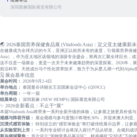
组展单位
深圳新麻国际展览有限公司
🌏 2026泰国营养保健食品展 (Vitafoods Asia)：定义亚太健康新
在健康成为全球共识的今天，亚洲正以前所未有的速度，引领着营养保健食品行
Asia），作为亚太地区该领域的顶级专业盛会，将再次汇聚全球目光，
这不仅是一场展会，更是一次关于未来健康趋势的深度探索。2026年，展
前沿科学、天然成分与个性化营养技术，致力于为从婴儿潮一代到Alph
🗓️ 展会基本信息
展会时间：
2026年9月2-4日
举办地点：
泰国曼谷诗丽吉王后国家会议中心 (QSNCC)
举办周期：
一年一届
组展单位：
深圳新麻 (NEW HEMPS) 国际展览有限公司
✨ 2026全新看点：不止于“展”
本届Vitafoods Asia将带来一系列全新升级的体验，让参展之旅更具价值
规模与阵容升级：
展会规模与参与度预计将增长30%，并迎来澳大利亚
沉浸式感官体验：
特别设立的“感官体验盒”将打破传统展示边界，让参
从实验室到上市：
一系列专业研讨会将深入探讨产品从研发、合规到成
新兴领域聚焦：
首次设立“宠物营养品展示区”，精准捕捉“它经济”下的