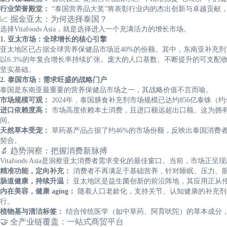
行业荣誉殿堂：
“泰国营养品大奖”将表彰行业内的杰出创新与卓越贡献
📈 掘金亚太：为何选择泰国？
选择Vitafoods Asia，就是选择进入一个充满活力的增长市场。
1. 亚太市场：全球增长的核心引擎
亚太地区已占据全球营养保健品市场近40%的份额。其中，东南亚补充剂市场在
以6.3%的年复合增长率持续扩张。庞大的人口基数、不断提升的可支配
坚实基础。
2. 泰国市场：需求旺盛的战略门户
泰国是东南亚最重要的营养保健品市场之一，其战略价值不言而喻。
市场规模可观：
2024年，泰国膳食补充剂市场规模已达约856亿泰铢（约合
进口依赖度高：
市场高度依赖本土消费，且进口额远超出口额。这为拥
间。
天然草本受宠：
草药基产品占据了约46%的市场份额，反映出泰国消费
契合。
🔬 趋势洞察：把握消费新脉搏
Vitafoods Asia是洞察亚太消费者需求变化的最佳窗口。当前，市场正
精准功能，定向补充：
消费者不再满足于基础营养，针对睡眠、压力、
肠道健康，持续升温：
亚太地区是益生菌创新的前沿阵地，其应用正从
内在美容，健康 aging：
随着人口老龄化，支持关节、认知健康的补充剂
行。
植物基与清洁标签：
结合传统医学（如中草药、阿育吠陀）的草本成分
🤝 全产业链覆盖：一站式商贸平台