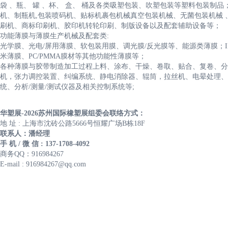
袋 、瓶、 罐 、杯、 盒、 桶及各类吸塑包装、吹塑包装等塑料包装
机、制瓶机,包装喷码机、贴标机裹包机械真空包装机械、无菌包装机械 
刷机、商标印刷机、胶印机转轮印刷、制版设备以及配套辅助设备等；
功能薄膜与薄膜生产机械及配套类:
光学膜、光电/屏用薄膜、软包装用膜、调光膜/反光膜等、能源类薄膜；
米薄膜、PC/PMMA膜材等其他功能性薄膜等；
各种薄膜与胶带制造加工过程上料、涂布、干燥、卷取、贴合、复卷、分
机，张力调控装置、纠编系统、静电消除器、辊筒，拉丝机、电晕处理、
统、分析/测量/测试仪器及相关控制系统等;
华塑展-2026苏州国际橡塑展组委会联络方式：
地 址 : 上海市沈砖公路5666号恒耀广场B栋18F
联系人：潘经理
手 机 / 微 信 : 137-1708-4092
商务QQ：916984267
E-mail : 916984267@qq.com