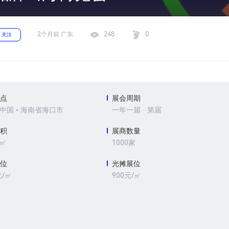
2个月前 广东
248
0
关注
地点
展会周期
 中国 • 海南省海口市
一年一届 · 第届
面积
展商数量
0㎡
1000家
展位
光摊展位
元/㎡
900元/㎡