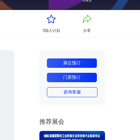
0
顶赞
0
加入计划
分享
展位预订
门票预订
咨询客服
推荐展会
14251