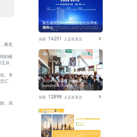
第五届国防科技工业数智化应用发
展大会
14251
当前
人正在关注
办，展览
12898
全球的枢
牌正从
化、专
交汇
2025年香港珠宝首饰展览会
Jewellery & Gem
12898
当前
人正在关注
技、高
12846