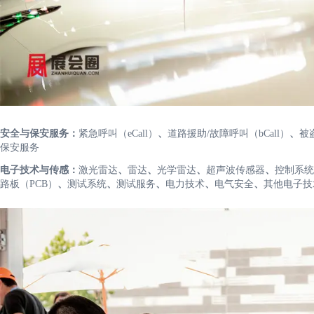
安全与保安服务：
紧急呼叫（eCall）
、
道路援助/故障呼叫（bCall）
、
被
保安服务
电子技术与传感：
激光雷达
、
雷达
、
光学雷达
、
超声波传感器
、
控制系统
路板（PCB）
、
测试系统
、
测试服务
、
电力技术
、
电气安全
、
其他电子技