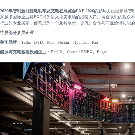
2026年智利新能源电动车及充电桩展览会EXE 2026
的影响力已经超越智
来越多国际企业将EXE视为进入拉美市场的战略入口。展会吸引的观众
行业的专业买家，使其成为一个兼具展示、交流、合作与商业洽谈功能的
往届部分参展企业：
整车品牌：
Tesla、BYD、MG、Nissan、Hyundai、Kia
能源与充电基础设施企业：
Enel X、Copec / ENEX、Engie