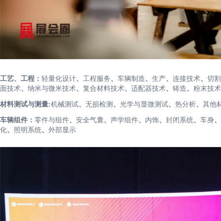
工艺、工程：
轻量化设计
、
工程服务
、
车辆制造
、
生产
、
连接技术
、
切割
面技术
、
纳米与微米技术
、
复合材料技术
、
适配器技术
、
铸造
、
粉末技术
材料测试与测量:
机械测试
、
无损检测
、
光学与显微测试
、
热分析
、
其他
车辆组件：
零件与组件
、
安全气囊
、
声学组件
、
内饰
、
封闭系统
、
车身
、
化
、
照明系统
、
外部显示