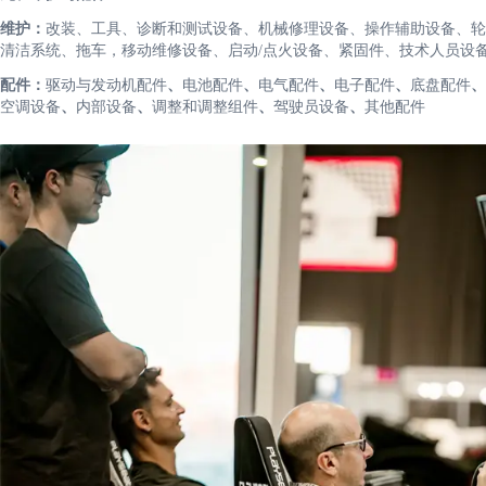
维护：
改装、工具、诊断和测试设备、机械修理设备、操作辅助设备、轮
清洁系统、拖车，移动维修设备、启动/点火设备、紧固件、技术人员设
配件：
驱动与发动机配件
、
电池配件
、
电气配件
、
电子配件
、
底盘配件
、
空调设备
、
内部设备
、
调整和调整组件
、
驾驶员设备
、
其他配件