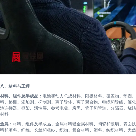
八、材料与工程
材料、组件及半成品：
电池和动力总成材料
、
阳极材料
、
覆盖物
、
垫圈
、
料
、
格栅
、
添加剂
、
抑制剂
、
离子导体
、
离子聚合物
、
电缆和导线
、
催化
池连接器
、
框架
、
活性层
、
参考电极
、
炭黑
、
管子和管道
、
分隔器
、
烧结
材料
金属：
材料、组件及半成品
、
金属材料轻金属材料
、
陶瓷和玻璃
、
表面技
料和填料
、
纤维、长丝和粗纱
、
织物
、
复合材料
、
塑料
、
纺织材料
、
天然