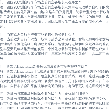
问：德国及欧洲自行车市场当前的主要增长点在哪里？
答：德国及欧洲自行车市场当前的主要增长点集中在电动助力自行车的快
消费者对智能化和高性能山地/公路车的兴趣提升。随着欧盟绿色出行政
和日常通勤工具的市场份额显著上升。同时，健康生活方式的流行进一步
定制和高端装备的需求增加，为国际品牌提供了非常显著的商业机会，尤
劲。
问：当前欧洲自行车消费市场的核心趋势是什么？
答：当前欧洲自行车消费市场核心趋势是向电动化、智能化和可持续发展
保性能和个性化定制，电动助力系统、智能骑行电脑和可穿戴设备的普及率
型车型受到年轻消费者的欢迎，个性化改装和可持续材料的应用也成为主
验导向的骑行解决方案全面过渡，共享骑行和赛事文化也进一步丰富了市
升。
问：参加Fahrrad Essen对开拓德国及欧洲市场有哪些帮助？
答：参加Fahrrad Essen可以帮助企业直接对接德国及欧洲中部地区
好、认证标准和市场趋势，建立长期分销合作关系。同时，通过展会的大
有效提升品牌在欧洲市场的知名度和影响力，是开拓德国及欧洲自行车市
协会、自行车协会和采购决策者沟通的机会，有助于更好地适应欧洲市场
问：欧洲自行车市场对国际企业的吸引力主要体现在哪里？
答：欧洲自行车市场对国际企业的吸引力主要体现在其成熟的骑行文化、
该市场对高品质电动自行车、智能配件和中高端骑行装备的需求持续旺盛
会。同时，欧洲消费者对创新产品、可持续材料和个性化定制的开放态度