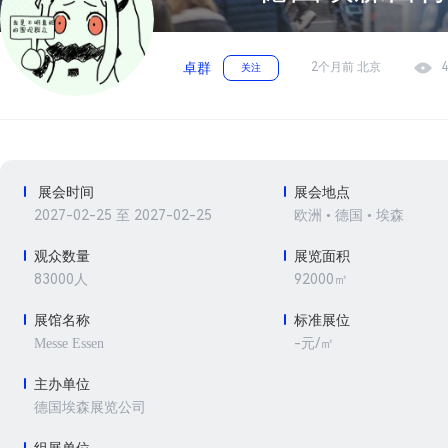
2个月前 北京
4
卓群
关注
展会时间
展会地点
2027-02-25 至 2027-02-25
欧洲 • 德国 • 埃森
观众数量
展览面积
83000人
92000㎡
展馆名称
标准展位
-元/㎡
Messe Essen
主办单位
德国埃森展览公司