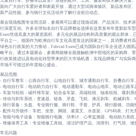
儿童自行车、折叠车以及全产业链的配件、工具、服装和技术解决方案。
面向广大自行车爱好者和家庭开放，通过大型试骑体验区、新品发布区、
新产品性能、参与骑行文化活动并了解行业前沿动态。
展会现场氛围专业而活跃，参展商可以通过现场试骑、产品演示、技术讲
行深度互动。许多全球知名自行车品牌都会选择在这里发布年度新款车型，并
Essen凭借其庞大的展览面积、多元化的展品结构和高质量的观众群体
平台之一。德国作为欧洲自行车文化高度发达的国家之一，其消费者对高
绿色出行政策的大力推动，Fahrrad Essen已成为国际自行车企业
略平台。通过本届展会，参展商能够全面接触欧洲中部地区的采购商、零
行政策推进以及电动化转型带来的巨大市场机遇，实现品牌推广与实际商
市场不可错过的年度核心盛会。
展品范围:
- 自行车整车：公路自行车、山地自行车、城市通勤自行车、折叠自行
- 电动自行车：电动助力自行车、电动通勤车、电动山地车、电动公路车
- 车架与轮组：碳纤维车架、铝合金车架、高端轮组、辐条轮组、碟刹
- 传动与刹车系统：变速器、链条、牙盘、飞轮、液压刹车、机械刹车
- 骑行装备：头盔、专业骑行服、骑行鞋、手套、护具、骑行眼镜、功能
- 配件与升级件：车把、坐垫、脚踏、避震叉、水壶架、GPS码表、灯
- 智能与电子设备：智能骑行电脑、功率计、心率监测器、电动助力系统
- 维修保养工具：专业维修工具组、清洁护理产品、润滑剂、打气筒、
常见问题: