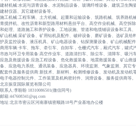
建材机械:水泥与沥青设备、水泥制品设备、玻璃纤维设备、建筑卫生陶
建材仪器、其它建材设备等。
施工机械:工程车辆、土方机械、起重和运输设备、筑路机械、筑养路机
青搅拌机、改性沥青和新型路用材料悬挂平台、高空作业机械、高空拆除
和处理、道路施工和养护设备、工地设施、管道和电缆铺设设备和工具、
矿山机械:采矿设备、矿用钻机及配件、破碎设备、磨矿设备、选矿及给
护及监控设备、液压机具、矿山电器设备、钻探测量设备、矿山机械配件
商用车辆:卡车、拖车、牵引车、自卸车，仓栅式汽车，厢式汽车，罐式
市政与环卫专用装备:高空作业车、道路清扫车、除尘车、清障车、吸污
应急及救援设备:应急工程设备、危化救援装备、地震救援装备、矿山救
备、应急电力系统、通讯装备、应急器具、环境监测、气象监测、其它专
配套件及服务提供商:新技术、新材料、检测维修设备、发动机及发动机
电子电器控制元件、工作装置及机构密封件、润滑设备、服务提供商等。
北京振亚国际展览有限公司
联系人:李盼盼 18310086501(微信同号)
邮箱:447608341@qq.com
地址:北京市密云区河南寨镇密顺路18号产业基地办公楼