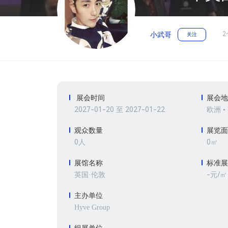
2
小武哥
关注
展会时间
展会
2027-01-20 至 2027-01-22
欧洲 •
观众数量
展览
0人
0㎡
展馆名称
标准
-元/㎡
英国·伦敦
主办单位
Hyve Group