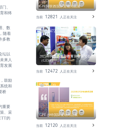
GPE阿联酋国际宠物用品展
部门、
育和终
12821
当前
人正在关注
用、数
12472
，随着
许多教
论坛以
2025年阿联酋迪拜教育装备展览会
未来人
（GESS）
育发展
12472
当前
人正在关注
，鼓励
12120
系统和
要桥
的重要
策、采
GPE 沙特国际宠物用品展
TT的
12120
当前
人正在关注