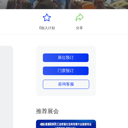
0
顶赞
0
加入计划
分享
展位预订
门票预订
咨询客服
推荐展会
14217