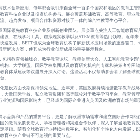
教育技术创新应用。每年都会吸引来自全球一百多个国家和地区的教育主管
教育科技企业以及投资机构参与。展会覆盖基础教育、高等教育、职业教
流、趋势发布、项目合作和资源对接于一体的综合性教育生态平台。
大量国际领先教育科技企业及创新创业团队。展会重点关注人工智能教育应
建设、在线学习工具、虚拟现实教学以及STEM教育等热门领域。近年来
快速发展，BETT也成为全球教育机构了解新技术应用场景的重要窗口。
和最新解决方案，使其成为行业创新成果的重要展示舞台。
动，包括教育领袖峰会、数字教育论坛、教师创新大会、人工智能教育专题
机构、大学联盟、国际学校集团以及教育研究机构的专家和决策者将围绕
教育体系建设等议题展开深入讨论。这些活动不仅帮助参会者了解全球教
台。
化建设方面长期保持领先地位。近年来，英国政府持续推进数字教育战略
，大量国际学校、私立教育集团和高等院校对于数字学习平台、教育管理
的行业资源和国际影响力，已经成为国际企业进入英国及欧洲教育市场的重
是展示品牌和产品的重要平台，更是了解欧洲市场需求和建立国际合作网络
国的教育采购负责人、学校管理者和渠道合作伙伴，深入了解当地教育政
定基础。随着全球教育行业持续向数字化、智能化和个性化方向发展，BE
教育科技产业链不可忽视的重要节点。