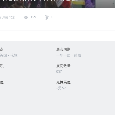
个月前 北京
459
0
地点
展会周期
 英国 • 伦敦
一年一届 · 第届
面积
展商数量
0家
展位
光摊展位
-元/㎡