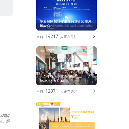
第五届国防科技工业数智化应用发
展大会
14217
当前
人正在关注
12871
2025年香港珠宝首饰展览会
Jewellery & Gem
12871
当前
人正在关注
12821
国际知名
台。经