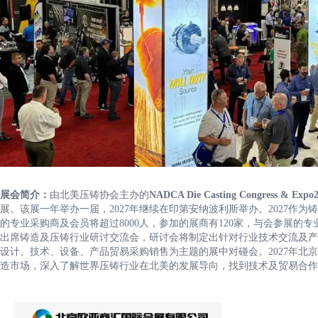
展会简介：
由北美压铸协会主办的
NADCA Die Casting Congress & Expo
展。该展一年举办一届，2027年继续在印第安纳波利斯举办。2027作为
的专业采购商及会员将超过8000人，参加的展商有120家，与会参展的
出席铸造及压铸行业研讨交流会，研讨会将制定出针对行业技术交流及产
设计、技术、设备、产品贸易采购销售为主题的展中对碰会。2027年北
造市场，深入了解世界压铸行业在北美的发展导向，找到技术及贸易合作