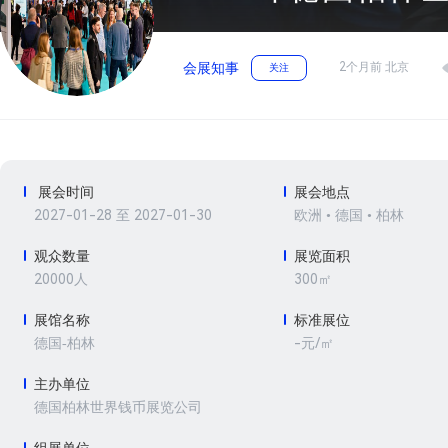
2个月前 北京
会展知事
关注
展会时间
展会地点
2027-01-28 至 2027-01-30
欧洲 • 德国 • 柏林
观众数量
展览面积
20000人
300㎡
展馆名称
标准展位
-元/㎡
德国-柏林
主办单位
德国柏林世界钱币展览公司