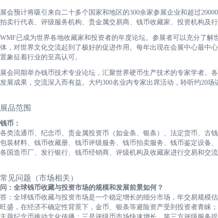
展会预计将吸引来自二十多个国家和地区的300余家参展企业和超过200
拍卖行代表、评级服务机构、贵金属交易商、钱币收藏家、投资机构及行
WMF已成为世界各地收藏家和投资者的年度论坛。参展者可以充分了解
体，对世界文化交流起到了极好的促进作用。每年出现在会展中心最中心
置象征着行业的至高认可。
展会同期举办钱币技术专业论坛，汇聚世界硬币生产技术的专家学者。各
发展成果，交流深入而有益。大约300名业内专家出席活动，聆听约20
展品范围
钱币：
各类流通币、纪念币、贵金属投资币（如金条、银条）、法定货币、古钱
包装材料、钱币收藏册、钱币评级服务、钱币拍卖服务、钱币鉴定设备、
各国造币厂、发行银行、钱币经销商、评级机构及收藏家进行交易和交流
常见问题（市场相关）
问：全球钱币收藏与投资市场的规模和发展前景如何？
答：全球钱币收藏与投资市场是一个稳定增长的细分市场，年交易规模估
旺盛，在经济不确定性背景下，金币、银条等避险资产受到投资者青睐；
主题纪念币推动文化传播；三是评级币市场快速增长，第三方评级服务提