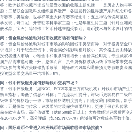
答：欧洲钱币收藏市场当前最受欢迎的收藏主题包括：一是历史人物与事
题；二是联合国教科文组织世界遗产，各国发行的世界遗产系列纪念币备
育赛事，奥运会、世界杯等重大体育赛事纪念币；五是神话传说与童话，
学发现，哥白尼、开普勒等科学家主题；七是年度生肖主题（针对亚洲藏
嵌水晶、宝石）等特殊工艺币种越来越受欢迎。造币技术与艺术设计的结
问：贵金属价格波动对钱币收藏市场有何影响？
答：贵金属价格波动对钱币市场的影响因钱币类型而异：对于投资型金币
求增加；对于纪念型钱币，贵金属价格影响相对较小，其价格主要由稀缺
投资者进入市场，小额金币和银条销售增长；金价高位时期，专业藏家和
属产品需求也可能上升。总体而言，贵金属价格波动为钱币市场带来交易
市场参与者关注美联储货币政策、地缘政治风险和通胀预期等影响贵金属
投资型金币交易量平均增长5-8%。
问：钱币评级服务如何影响钱币交易市场？
答：钱币评级服务（如NGC、PCGS等第三方评级机构）对钱币市场产
衡量指标，降低了信息不对称；二是流动性提升，评级币更容易在二级市
级钱币的价格趋于一致，市场价格透明度提高；四是收藏门槛降低，新手
家；五是保险与传承，评级币的封装保护钱币品相，更便于保存和传承；
前在欧洲市场，高价值钱币（估值500欧元以上）大多数经过评级后再交
在20-40%之间，高分评级（如MS/PF69-70）的溢价可达数倍甚至数十倍
问：国际造币企业进入欧洲钱币市场面临哪些市场挑战？