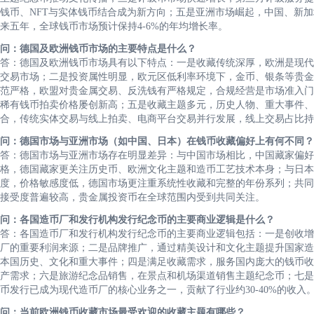
钱币、NFT与实体钱币结合成为新方向；五是亚洲市场崛起，中国、新
来五年，全球钱币市场预计保持4-6%的年均增长率。
问：德国及欧洲钱币市场的主要特点是什么？
答：德国及欧洲钱币市场具有以下特点：一是收藏传统深厚，欧洲是现代
交易市场；二是投资属性明显，欧元区低利率环境下，金币、银条等贵金
范严格，欧盟对贵金属交易、反洗钱有严格规定，合规经营是市场准入门
稀有钱币拍卖价格屡创新高；五是收藏主题多元，历史人物、重大事件、
合，传统实体交易与线上拍卖、电商平台交易并行发展，线上交易占比持
问：德国市场与亚洲市场（如中国、日本）在钱币收藏偏好上有何不同？
答：德国市场与亚洲市场存在明显差异：与中国市场相比，中国藏家偏好
格，德国藏家更关注历史币、欧洲文化主题和造币工艺技术本身；与日本
度，价格敏感度低，德国市场更注重系统性收藏和完整的年份系列；共同
接受度普遍较高，贵金属投资币在全球范围内受到共同关注。
问：各国造币厂和发行机构发行纪念币的主要商业逻辑是什么？
答：各国造币厂和发行机构发行纪念币的主要商业逻辑包括：一是创收增
厂的重要利润来源；二是品牌推广，通过精美设计和文化主题提升国家造
本国历史、文化和重大事件；四是满足收藏需求，服务国内庞大的钱币收
产需求；六是旅游纪念品销售，在景点和机场渠道销售主题纪念币；七是
币发行已成为现代造币厂的核心业务之一，贡献了行业约30-40%的收入
问：当前欧洲钱币收藏市场最受欢迎的收藏主题有哪些？