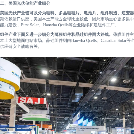
二、美国光伏储能产业细分
美国光伏产业链可以分为硅料、多晶硅硅片、电池片、组件制造、逆变
期依赖进口供应，美国本土产能占全球比重较低，因此市场重心更多集中
能力建设，First Solar、Hanwha Qcells等企业陆续扩建组件工厂。
组件产业下面又进一步细分为薄膜组件和晶硅组件两大路线。
薄膜组件主要
本土大型地面电站市场。晶硅组件则由Hanwha Qcells、Canadian
供应链安全战略有关。