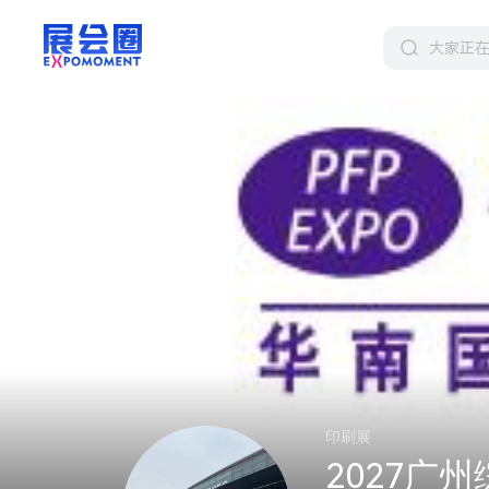
印刷展
2027广