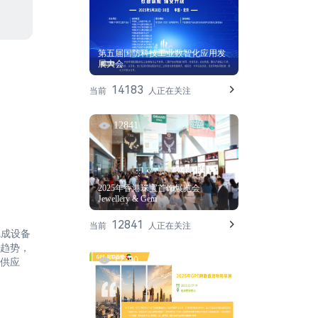
第五届国防科技工业数智化应用发
展大会
14183
当前
人正在关注
12841
2025年香港珠宝首饰展览会
Jewellery & Gem
12841
当前
人正在关注
完成设备
趋势，
12790
供应