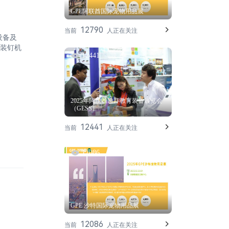
GPE阿联酋国际宠物用品展
12790
当前
人正在关注
设备及
装钉机
12441
2025年阿联酋迪拜教育装备展览会
（GESS）
12441
当前
人正在关注
12086
GPE 沙特国际宠物用品展
12086
当前
人正在关注