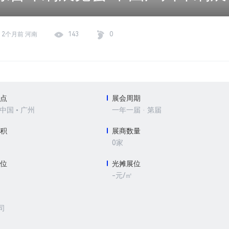
2个月前 河南
143
0
地点
展会周期
 中国 • 广州
一年一届 · 第届
面积
展商数量
0家
展位
光摊展位
-元/㎡
司