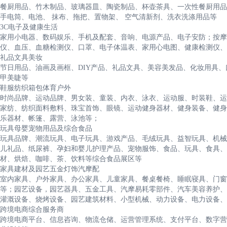
餐厨用品、竹木制品、玻璃器皿、陶瓷制品、杯壶茶具、一次性餐厨用品
手电筒、电池、 抹布、拖把、置物架、 空气清新剂、洗衣洗涤用品等
3C电子及健康生活
家用小电器、数码娱乐、手机及配套、音响、电源产品、电子安防；按摩
仪、血压、血糖检测仪、口罩、电子体温表、家用心电图、健康检测仪、
礼品文具美妆
节日用品、油画及画框、DIY产品、礼品文具、美容美发品、化妆用具
甲美睫等
鞋服纺织箱包体育户外
时尚品牌、运动品牌、男女装、童装、内衣、泳衣、运动服、时装鞋、运
家纺、纺织面料敷料、珠宝首饰、眼镜、运动健身器材、健身装备、健身
乐器材、帐篷、露营、泳池等；
玩具母婴宠物用品及综合食品
玩具品牌、潮流玩具、电子玩具、游戏产品、毛绒玩具、益智玩具、机械
儿礼品、纸尿裤、孕妇和婴儿护理产品、宠物服饰、食品、玩具、食具、
材、烘焙、咖啡、茶、饮料等综合食品展区等
家具建材及园艺五金灯饰汽摩配
室内家具、户外家具、办公家具、儿童家具、餐桌餐椅、睡眠寝具、门窗
等；园艺设备，园艺器具、五金工具、汽摩易耗零部件、汽车美容养护、
灌溉设备、烧烤设备、园艺建筑材料、小型机械、动力设备、电力设备、
跨境电商综合服务商
跨境电商平台、信息咨询、物流仓储、运营管理系统、支付平台、数字营