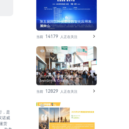
第五届国防科技工业数智化应用发
展大会
14179
当前
人正在关注
12829
2025年香港珠宝首饰展览会
Jewellery & Gem
12829
当前
人正在关注
12779
行，是
汉诺威
篷货