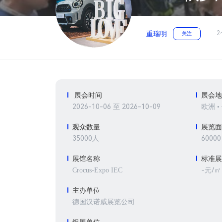
2
重瑞明
关注
展会时间
展会
2026-10-06 至 2026-10-09
欧洲 •
观众数量
展览
35000人
6000
展馆名称
标准
-元/㎡
Crocus-Expo IEC
主办单位
德国汉诺威展览公司