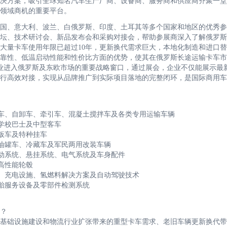
决方案，吸引全球知名汽车生产厂商、设备商、服务商和供应商齐聚一堂
车领域商机的重要平台。
国、意大利、波兰、白俄罗斯、印度、土耳其等多个国家和地区的优秀参
坛、技术研讨会、新品发布会和采购对接会，帮助参展商深入了解俄罗斯
大量卡车使用年限已超过10年，更新换代需求巨大，本地化制造和进口
靠性、低温启动性能和性价比方面的优势，使其在俄罗斯长途运输卡车市
企业进入俄罗斯及东欧市场的重要战略窗口，通过展会，企业不仅能展示最
行高效对接，实现从品牌推广到实际项目落地的完整闭环，是国际商用车
货车、自卸车、牵引车、混凝土搅拌车及各类专用运输车辆
、学校巴士及中型客车
板车及特种挂车
、油罐车、冷藏车及军民两用改装车辆
制动系统、悬挂系统、电气系统及车身配件
高性能轮毂
车、充电设施、氢燃料解决方案及自动驾驶技术
轮胎服务设备及零部件检测系统
？
基础设施建设和物流行业扩张带来的重型卡车需求、老旧车辆更新换代带