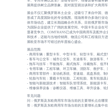
车、专用车辆以及全产业链零部件、维修设备和服务解
展商提供树立品牌形象、面对面贸易洽谈和扩大商用
展会不仅汇聚俄罗斯本土企业，还吸引了来自中国、德
形成了高度国际化的专业氛围。现场将举办多场行业论
体市场动态，建立长期战略合作关系。目前俄罗斯市场
为国际企业提供了广阔的发展空间。中国卡车企业在可
显著竞争力。COMTRANS已成为中国商用车及配件
和技术，还能与当地经销商、物流公司和工程项目方进
展欧亚市场不可错过的年度核心盛会。
展品范围:
- 商用车辆：重型卡车、中型卡车、轻型卡车、厢式
- 客车与公交车：城市公交车、长途客车、旅游客车
- 拖车与挂车：平板拖车、厢式拖车、冷藏拖车、低平
- 专用车辆：工程车辆、环卫车辆、消防车、救护车
- 商用车零部件：发动机系统、变速箱、底盘系统、
- 轮胎与车轮：重载卡车轮胎、工程轮胎、客车轮胎及
- 智能与新能源技术：智能车队管理系统、新能源卡
- 维修保养设备：诊断仪器、维修工具、举升设备、
常见问题:
问：俄罗斯及东欧商用车市场当前的主要增长点在哪里
答：俄罗斯及东欧商用车市场当前的主要增长点集中在