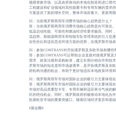
规模替换市场、以及政府推动的本地化制造和进口替代
工程建设和矿业领域对高性能重卡和专用车辆的需求持
方案提供了新的增长空间，整体市场容量大、更新周期
问：当前俄罗斯商用车消费市场的核心趋势是什么？
答：当前俄罗斯商用车消费市场核心趋势是向可靠化、
低温启动性能、可靠性和燃油经济性要求极高。同时，
流趋势。新能源商用车和智能车队管理系统的引入也逐
在性价比和适应恶劣环境方面的优势，在俄罗斯市场表
问：参加COMTRANS对开拓俄罗斯及东欧市场有哪些
答：参加COMTRANS可以帮助企业直接对接俄罗斯
需求、政策法规和采购标准，建立长期分销合作和技术
罗斯市场的知名度和市场渗透率，是开拓俄罗斯及东欧
府机构沟通的机会，有助于更好地适应本地政策环境和
问：俄罗斯商用车市场对国际企业的吸引力主要体现在
答：俄罗斯商用车市场对国际企业的吸引力主要体现在
市场对高品质重型卡车、专用车辆和适应寒冷气候的解
区的绝佳机会。同时，俄罗斯政府积极推动本地化合作
拓展欧亚市场的重要突破口。随着区域经济复苏和基
#展会圈#