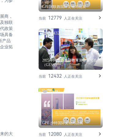
，为参
GPE阿联酋国际宠物用品展
展商，
12779
当前
人正在关注
及独联
替代政策
12432
场具备
新产品
企业拓
2025年阿联酋迪拜教育装备展览会
（GESS）
12432
当前
人正在关注
12080
GPE 沙特国际宠物用品展
12080
来的大
当前
人正在关注