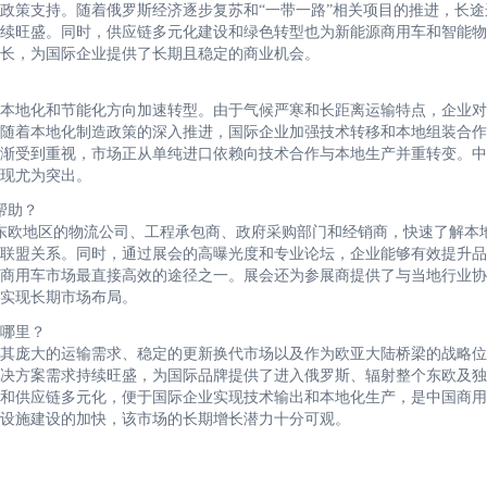
政策支持。随着俄罗斯经济逐步复苏和“一带一路”相关项目的推进，长途
续旺盛。同时，供应链多元化建设和绿色转型也为新能源商用车和智能物
长，为国际企业提供了长期且稳定的商业机会。
本地化和节能化方向加速转型。由于气候严寒和长距离运输特点，企业对
随着本地化制造政策的深入推进，国际企业加强技术转移和本地组装合作
渐受到重视，市场正从单纯进口依赖向技术合作与本地生产并重转变。中
现尤为突出。
帮助？
及东欧地区的物流公司、工程承包商、政府采购部门和经销商，快速了解本
联盟关系。同时，通过展会的高曝光度和专业论坛，企业能够有效提升品
商用车市场最直接高效的途径之一。展会还为参展商提供了与当地行业协
实现长期市场布局。
哪里？
其庞大的运输需求、稳定的更新换代市场以及作为欧亚大陆桥梁的战略位
决方案需求持续旺盛，为国际品牌提供了进入俄罗斯、辐射整个东欧及独
和供应链多元化，便于国际企业实现技术输出和本地化生产，是中国商用
础设施建设的加快，该市场的长期增长潜力十分可观。