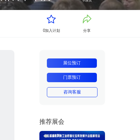
0
顶赞
0
加入计划
分享
展位预订
门票预订
咨询客服
推荐展会
14179