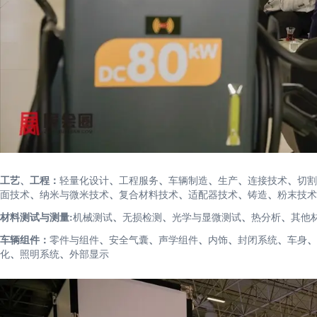
工艺、工程：
轻量化设计
、
工程服务
、
车辆制造
、
生产
、
连接技术
、
切割
面技术
、
纳米与微米技术
、
复合材料技术
、
适配器技术
、
铸造
、
粉末技术
材料测试与测量:
机械测试
、
无损检测
、
光学与显微测试
、
热分析
、
其他
车辆组件：
零件与组件
、
安全气囊
、
声学组件
、
内饰
、
封闭系统
、
车身
、
化
、
照明系统
、
外部显示