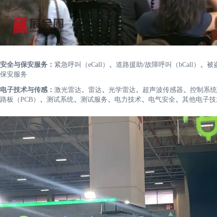
安全与保安服务：
紧急呼叫（eCall）
、
道路援助/故障呼叫（bCall）
、
被
保安服务
电子技术与传感：
激光雷达
、
雷达
、
光学雷达
、
超声波传感器
、
控制系统
路板（PCB）
、
测试系统
、
测试服务
、
电力技术
、
电气安全
、
其他电子技