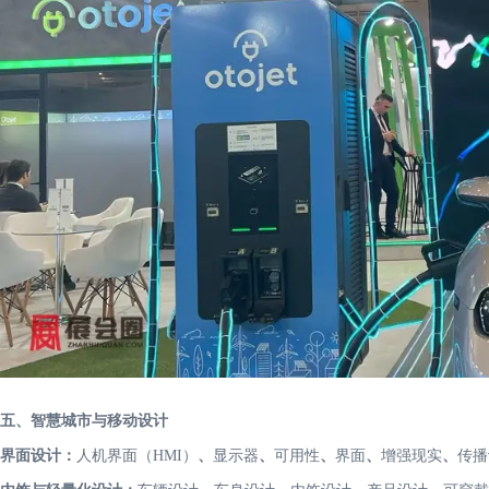
五、智慧城市与移动设计
界面设计：
人机界面（HMI）
、
显示器
、
可用性
、
界面
、
增强现实
、
传播