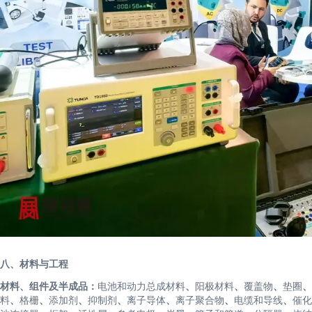
八、材料与工程
材料、组件及半成品：
电池和动力总成材料
、
阳极材料
、
覆盖物
、
垫圈
、
料
、
格栅
、
添加剂
、
抑制剂
、
离子导体
、
离子聚合物
、
电缆和导线
、
催化