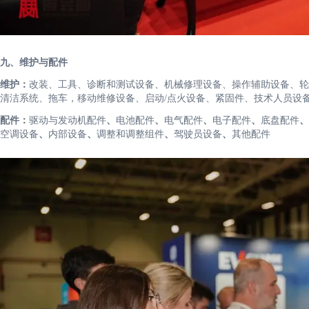
九、维护与配件
维护：
改装、工具、诊断和测试设备、机械修理设备、操作辅助设备、轮
清洁系统、拖车，移动维修设备、启动/点火设备、紧固件、技术人员设
配件：
驱动与发动机配件
、
电池配件
、
电气配件
、
电子配件
、
底盘配件
、
空调设备
、
内部设备
、
调整和调整组件
、
驾驶员设备
、
其他配件