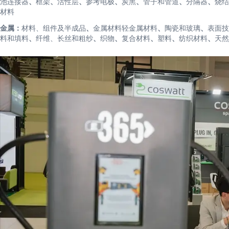
池连接器
、
框架
、
活性层
、
参考电极
、
炭黑
、
管子和管道
、
分隔器
、
烧结
材料
金属：
材料、组件及半成品
、
金属材料轻金属材料
、
陶瓷和玻璃
、
表面技
料和填料
、
纤维、长丝和粗纱
、
织物
、
复合材料
、
塑料
、
纺织材料
、
天然