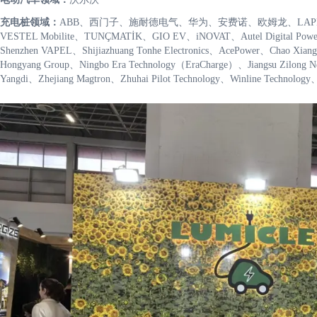
充电桩领域：
ABB、西门子、施耐德电气、华为、安费诺、欧姆龙、LAPP Kablo、Blu
VESTEL Mobilite、TUNÇMATİK、GIO EV、iNOVAT、Autel Digital Pow
Shenzhen VAPEL、Shijiazhuang Tonhe Electronics、AcePower、Chao Xian
Hongyang Group、Ningbo Era Technology（EraCharge）、Jiangsu Zilong 
Yangdi、Zhejiang Magtron、Zhuhai Pilot Technology、Winline Technology、