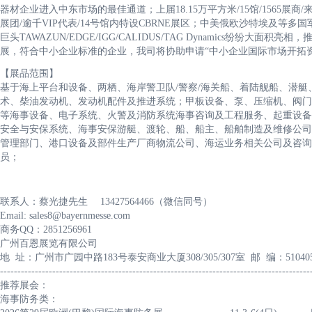
器材企业进入中东市场的最佳通道；上届18.15万平方米/15馆/1565展商/来自
展团/逾千VIP代表/14号馆内特设CBRNE展区；中美俄欧沙特埃及等
巨头TAWAZUN/EDGE/IGG/CALIDUS/TAG Dynamics纷纷大面积亮
展，符合中小企业标准的企业，我司将协助申请“中小企业国际市场开拓
【展品范围】
基于海上平台和设备、两栖、海岸警卫队/警察/海关船、着陆舰船、潜
术、柴油发动机、发动机配件及推进系统；甲板设备、泵、压缩机、阀门
等海事设备、电子系统、火警及消防系统海事咨询及工程服务、起重设备
安全与安保系统、海事安保游艇、渡轮、船、船主、船舶制造及维修公司
管理部门、港口设备及部件生产厂商物流公司、海运业务相关公司及咨询
员；
联系人：蔡光捷先生 13427564466（微信同号）
Email: sales8@bayernmesse.com
商务QQ：2851256961
广州百恩展览有限公司
地 址：广州市广园中路183号泰安商业大厦308/305/307室 邮 编：51040
-----------------------------------------------------------------------------------------
推荐展会：
海事防务类：