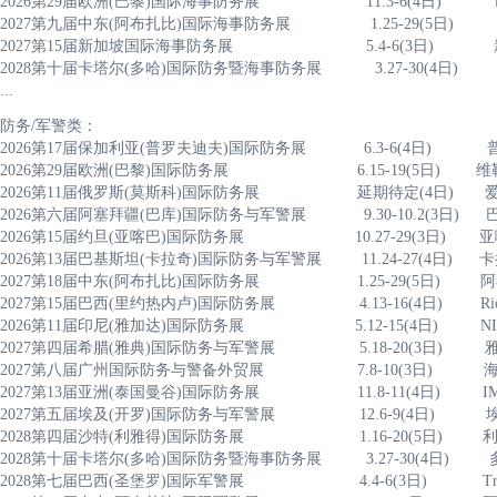
2026第29届欧洲(巴黎)国际海事防务展 11.3-6(4日) 巴黎
2027第九届中东(阿布扎比)国际海事防务展 1.25-29(
2027第15届新加坡国际海事防务展 5.4-6(3日
2028第十届卡塔尔(多哈)国际防务暨海事防务展 3.27-30
...
防务/军警类：
2026第17届保加利亚(普罗夫迪夫)国际防务展 6.3-6(4
2026第29届欧洲(巴黎)国际防务展 6.15-19(5日)
2026第11届俄罗斯(莫斯科)国际防务展 延期待定(4
2026第六届阿塞拜疆(巴库)国际防务与军警展 9.30-10.
2026第15届约旦(亚喀巴)国际防务展 10.27-29(3日
2026第13届巴基斯坦(卡拉奇)国际防务与军警展 11.24-27
2027第18届中东(阿布扎比)国际防务展 1.25-29(5日
2027第15届巴西(里约热内卢)国际防务展 4.13-16(4日) Ri
2026第11届印尼(雅加达)国际防务展 5.12-15(4
2027第四届希腊(雅典)国际防务与军警展 5.18-20(3
2027第八届广州国际防务与警备外贸展 7.8-10(3日
2027第13届亚洲(泰国曼谷)国际防务展 11.8-11(4日) 
2027第五届埃及(开罗)国际防务与军警展 12.6-9(4
2028第四届沙特(利雅得)国际防务展 1.16-20(5
2028第十届卡塔尔(多哈)国际防务暨海事防务展 3.27-30(
2028第七届巴西(圣堡罗)国际军警展 4.4-6(3日) Tran