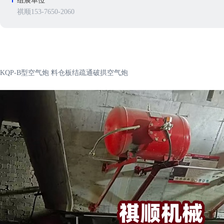
组展单位
祺顺153-7650-2060
KQP-B型空气炮 料仓板结疏通破拱空气炮