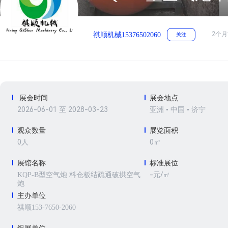
2个月
祺顺机械15376502060
关注
展会时间
展会地点
2026-06-01 至 2028-03-23
亚洲 • 中国 • 济宁
观众数量
展览面积
0人
0㎡
展馆名称
标准展位
-元/㎡
KQP-B型空气炮 料仓板结疏通破拱空气
炮
主办单位
祺顺153-7650-2060