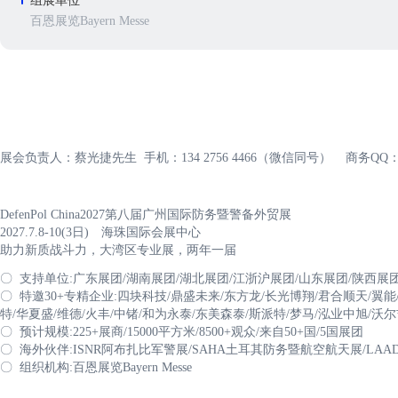
组展单位
百恩展览Bayern Messe
展会负责人：蔡光捷先生 手机：134 2756 4466（微信同号） 商务QQ：28
DefenPol China2027第八届广州国际防务暨警备外贸展
2027.7.8-10(3日) 海珠国际会展中心
助力新质战斗力，大湾区专业展，两年一届
〇 支持单位:广东展团/湖南展团/湖北展团/江浙沪展团/山东展团/陕西展
〇 特邀30+专精企业:四块科技/鼎盛未来/东方龙/长光博翔/君合顺天/翼能
特/华夏盛/维德/火丰/中锗/和为永泰/东美森泰/斯派特/梦马/泓业中旭/沃
〇 预计规模:225+展商/15000平方米/8500+观众/来自50+国/5国展团
〇 海外伙伴:ISNR阿布扎比军警展/SAHA土耳其防务暨航空航天展/LA
〇 组织机构:百恩展览Bayern Messe