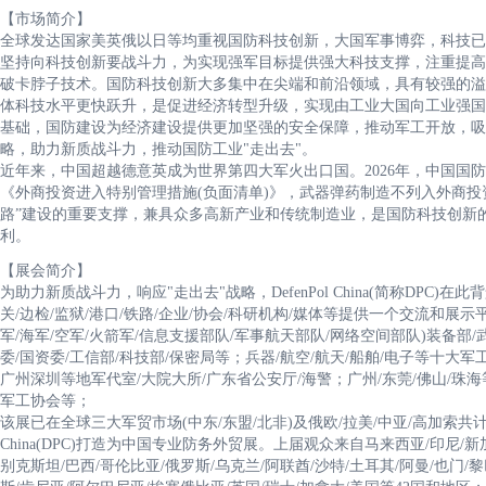
【市场简介】
全球发达国家美英俄以日等均重视国防科技创新，大国军事博弈，科技已
坚持向科技创新要战斗力，为实现强军目标提供强大科技支撑，注重提高
破卡脖子技术。国防科技创新大多集中在尖端和前沿领域，具有较强的溢
体科技水平更快跃升，是促进经济转型升级，实现由工业大国向工业强国
基础，国防建设为经济建设提供更加坚强的安全保障，推动军工开放，吸
略，助力新质战斗力，推动国防工业"走出去"。
近年来，中国超越德意英成为世界第四大军火出口国。2026年，中国国防预算为
《外商投资进入特别管理措施(负面清单)》，武器弹药制造不列入外商投
路”建设的重要支撑，兼具众多高新产业和传统制造业，是国防科技创新
利。
【展会简介】
为助力新质战斗力，响应"走出去"战略，DefenPol China(简称DPC)
关/边检/监狱/港口/铁路/企业/协会/科研机构/媒体等提供一个交流和展示
军/海军/空军/火箭军/信息支援部队/军事航天部队/网络空间部队)装备部/
委/国资委/工信部/科技部/保密局等；兵器/航空/航天/船舶/电子等十大
广州深圳等地军代室/大院大所/广东省公安厅/海警；广州/东莞/佛山/珠海
军工协会等；
该展已在全球三大军贸市场(中东/东盟/北非)及俄欧/拉美/中亚/高加索共计3
China(DPC)打造为中国专业防务外贸展。上届观众来自马来西亚/印尼/新
别克斯坦/巴西/哥伦比亚/俄罗斯/乌克兰/阿联酋/沙特/土耳其/阿曼/也门/黎