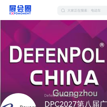
DefenPol China2027
DPC2027第八