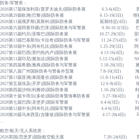
防务/军警类：
2026第17届保加利亚(普罗夫迪夫)国际防务展 6.3-6(4
2026第29届欧洲(巴黎)国际防务展 6.15-19(5日)
2026第11届俄罗斯(莫斯科)国际防务展 延期待定(4
2026第六届阿塞拜疆(巴库)国际防务与军警展 9.30-10.
2026第15届约旦(亚喀巴)国际防务展 10.27-29(3日
2026第13届巴基斯坦(卡拉奇)国际防务与军警展 11.24-27
2027第18届中东(阿布扎比)国际防务展 1.25-29(5日
2027第15届巴西(里约热内卢)国际防务展 4.13-16(4日) Ri
2026第11届印尼(雅加达)国际防务展 5.12-15(4
2027第四届希腊(雅典)国际防务与军警展 5.18-20(3
2027第八届广州国际防务与警备外贸展 7.8-10(3日
2027第13届亚洲(泰国曼谷)国际防务展 11.8-11(4日) 
2027第五届埃及(开罗)国际防务与军警展 12.6-9(4
2028第四届沙特(利雅得)国际防务展 1.16-20(5
2028第十届卡塔尔(多哈)国际防务暨海事防务展 3.27-30(
2028第七届巴西(圣堡罗)国际军警展 4.4-6(3日) Tran
2028第12届中东(阿布扎比)国际军警展 4.4-6(3日)
2028第20届马来西亚(吉隆坡)国际防务与军警展 4.17-20(4日
...
航空/航天/无人系统类：
2026英国(范堡罗)国际航空航天展 7.20-24(6