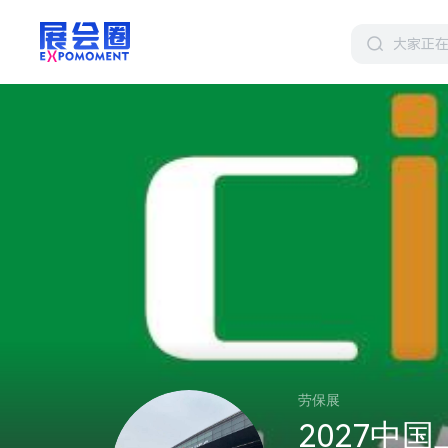
劳保展
2027中