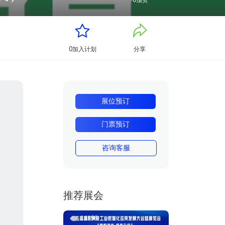
0
顶赞
0
加入计划
分享
展位预订
门票预订
咨询客服
推荐展会
14198