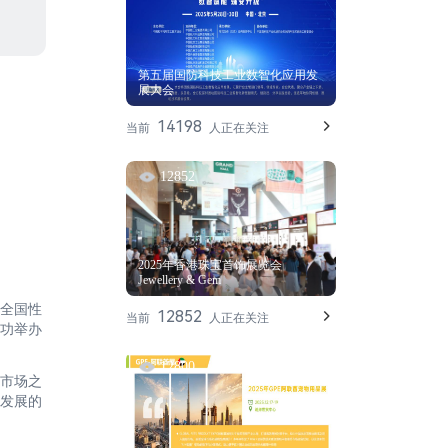
第五届国防科技工业数智化应用发
展大会
14198
当前
人正在关注
12852
2025年香港珠宝首饰展览会
Jewellery & Gem
业全国性
12852
当前
人正在关注
功举办
12800
与市场之
发展的