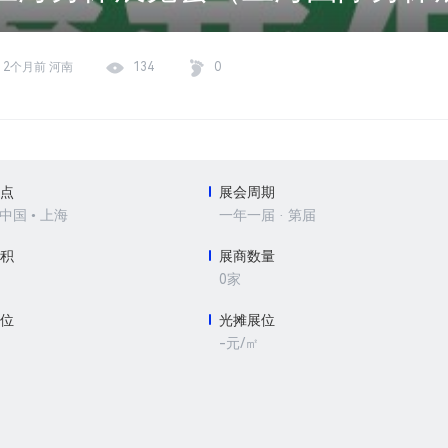
2个月前 河南
134
0
地点
展会周期
 中国 • 上海
一年一届 · 第届
面积
展商数量
0家
展位
光摊展位
-元/㎡