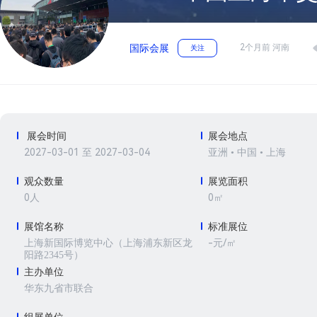
2个月前 河南
国际会展
关注
展会时间
展会地点
2027-03-01 至 2027-03-04
亚洲 • 中国 • 上海
观众数量
展览面积
0人
0㎡
展馆名称
标准展位
-元/㎡
上海新国际博览中心（上海浦东新区龙
阳路2345号）
主办单位
华东九省市联合