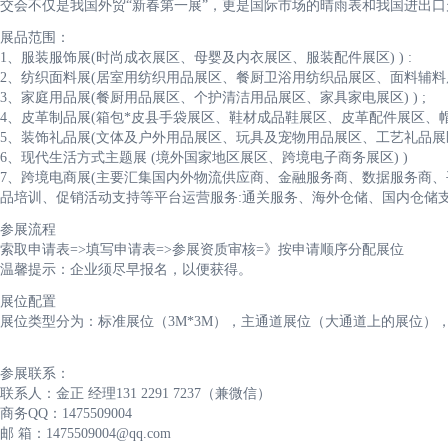
交会不仅是我国外贸“新春第一展”，更是国际市场的晴雨表和我国进出
展品范围：
1、服装服饰展(时尚成衣展区、母婴及内衣展区、服装配件展区) ) :
2、纺织面料展(居室用纺织用品展区、餐厨卫浴用纺织品展区、面料辅料展
3、家庭用品展(餐厨用品展区、个护清洁用品展区、家具家电展区) ) ;
4、皮革制品展(箱包*皮县手袋展区、鞋材成品鞋展区、皮革配件展区、帽
5、装饰礼品展(文体及户外用品展区、玩具及宠物用品展区、工艺礼品展区
6、现代生活方式主题展 (境外国家地区展区、跨境电子商务展区) )
7、跨境电商展(主要汇集国内外物流供应商、金融服务商、数据服务商
品培训、促销活动支持等平台运营服务:通关服务、海外仓储、国内仓储
参展流程
索取申请表=>填写申请表=>参展资质审核=》按申请顺序分配展位
温馨提示：企业须尽早报名，以便获得。
展位配置
展位类型分为：标准展位（3M*3M），主通道展位（大通道上的展位）
参展联系：
联系人：金正 经理131 2291 7237（兼微信）
商务QQ：1475509004
邮 箱：1475509004@qq.com