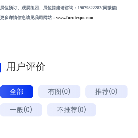
展位
预订
、观展组团
、
展位搭建请咨询：
19079822282
(同微信)
更多详情信息请见我司
网站
：
www.furuiexpo.com
用户评价
全部
有图(0)
推荐(0)
一般(0)
不推荐(0)