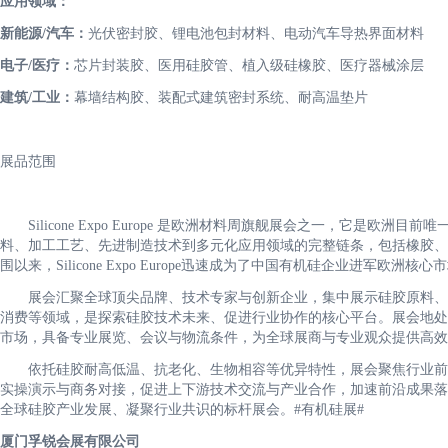
应用领域：
新能源
/汽车：
光伏密封胶、锂电池包封材料、电动汽车导热界面材料
电子
/医疗：
芯片封装胶、医用硅胶管、植入级硅橡胶、医疗器械涂层
建筑
/工业：
幕墙结构胶、装配式建筑密封系统、耐高温垫片
展品范围
Silicone Expo Europe 是欧洲材料周旗舰展会之一，它是欧
料、加工工艺、先进制造技术到多元化应用领域的完整链条，包括橡胶、树
围以来，Silicone Expo Europe迅速成为了中国有机硅企业进军欧洲核
展会汇聚全球顶尖品牌、技术专家与创新企业，集中展示硅胶原料、
消费等领域，是探索硅胶技术未来、促进行业协作的核心平台。展会地处
市场，具备专业展览、会议与物流条件，为全球展商与专业观众提供高效
依托硅胶耐高低温、抗老化、生物相容等优异特性，展会聚焦行业前
实操演示与商务对接，促进上下游技术交流与产业合作，加速前沿成果落
全球硅胶产业发展、凝聚行业共识的标杆展会。#有机硅展#
厦门孚锐会展有限公司