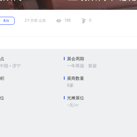
2个月前 山东
188
0
关注
地点
展会周期
 中国 • 济宁
一年两届 · 第届
面积
展商数量
0家
展位
光摊展位
-元/㎡