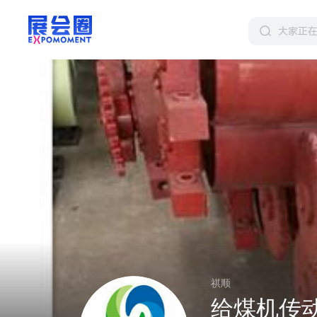
祺顺
给煤机传动