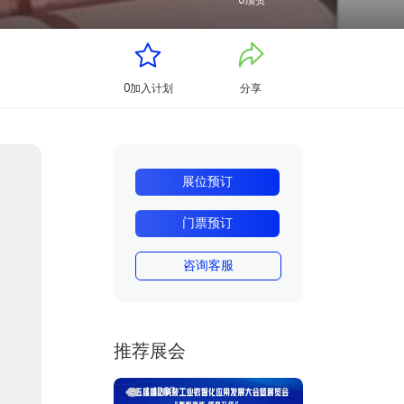
0
顶赞
0
加入计划
分享
展位预订
门票预订
咨询客服
推荐展会
14203