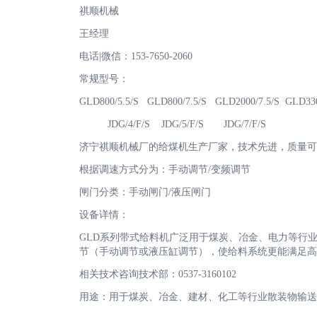
祺顺机械
王经理
电话|微信：153-7650-2060
常规型号：
GLD800/5.5/S GLD800/7.5/S GLD2000/7.5/S GLD330
JDG/4/F/S JDG/5/F/S JDG/7/F/S
济宁祺顺机械厂的给煤机生产厂家，技术先进，质量可靠，
根据调速方式分为：手动调节/变频调节
闸门分类：手动闸门/液压闸门
设备详情：
GLD系列带式给料机广泛用于煤炭、冶金、电力等行
节（手动调节或液压缸调节），使给料系统更能满足高
相关技术咨询技术部：0537-3160102
用途：用于煤炭、冶金、建材、化工等行业散装物输送