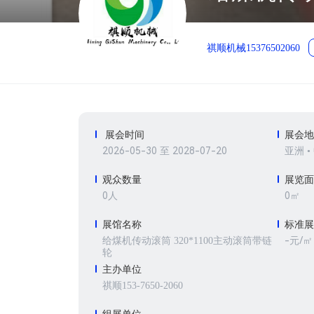
祺顺机械15376502060
展会时间
展会
2026-05-30 至 2028-07-20
亚洲 •
观众数量
展览
0人
0㎡
展馆名称
标准
-元/㎡
给煤机传动滚筒 320*1100主动滚筒带链
轮
主办单位
祺顺153-7650-2060