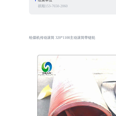
组展单位
祺顺153-7650-2060
给煤机传动滚筒 320*1100主动滚筒带链轮