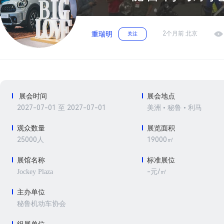
2个月前 北京
重瑞明
关注
展会时间
展会地点
2027-07-01 至 2027-07-01
美洲 • 秘鲁 • 利马
观众数量
展览面积
25000人
19000㎡
展馆名称
标准展位
-元/㎡
Jockey Plaza
主办单位
秘鲁机动车协会