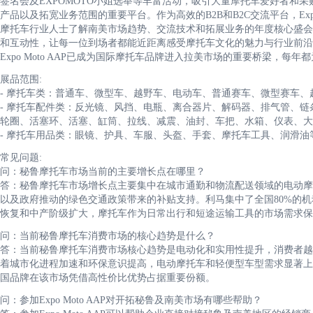
签名会及EXPOMOTO小姐选举等丰富活动，吸引大量摩托车爱好者和
产品以及拓宽业务范围的重要平台。作为高效的B2B和B2C交流平台，Exp
摩托车行业人士了解南美市场趋势、交流技术和拓展业务的年度核心盛会
和互动性，让每一位到场者都能近距离感受摩托车文化的魅力与行业前沿
Expo Moto AAP已成为国际摩托车品牌进入拉美市场的重要桥梁，
展品范围:
- 摩托车类：普通车、微型车、越野车、电动车、普通赛车、微型赛车、
- 摩托车配件类：反光镜、风挡、电瓶、离合器片、解码器、排气管、
轮圈、活塞环、活塞、缸筒、拉线、减震、油封、车把、水箱、仪表、大
- 摩托车用品类：眼镜、护具、车服、头盔、手套、摩托车工具、润滑油
常见问题:
问：秘鲁摩托车市场当前的主要增长点在哪里？
答：秘鲁摩托车市场增长点主要集中在城市通勤和物流配送领域的电动摩
以及政府推动的绿色交通政策带来的补贴支持。利马集中了全国80%的机
恢复和中产阶级扩大，摩托车作为日常出行和短途运输工具的市场需求保
问：当前秘鲁摩托车消费市场的核心趋势是什么？
答：当前秘鲁摩托车消费市场核心趋势是电动化和实用性提升，消费者越
着城市化进程加速和环保意识提高，电动摩托车和轻便型车型需求显著上
国品牌在该市场凭借高性价比优势占据重要份额。
问：参加Expo Moto AAP对开拓秘鲁及南美市场有哪些帮助？