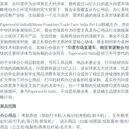
策者。在印度作为全球第五大经济体、拥有超过14亿人口的庞大内需市场
略推动办公环境升级的宏大背景下，展会全面覆盖从办公用品、办公系统
的完整产业链，生动展现一个活力澎湃、需求旺盛的南亚文具市场新图景
Paperworld India由Messe Frankfurt Trade Fairs Indi
中华区的参展组织工作。展会凭借其作为印度文具及办公用品行业旗舰展
人士提供了展示产品、交流经验、拓展商业合作的顶级平台。展会不仅是
采购商精准对接、建立长期合作关系的年度核心场域。展会期间举办各种
和技术创新的机会。其核心价值在于
“印度市场直通车、南亚资源整合与
快的主要经济体市场份额的企业而言，Paperworld India提供了不可
对于全球办公用品制造商、书写工具品牌、纸品本册企业、打印耗材供应商及学校
市场的战略制高点。印度拥有超过14亿人口，是全球第五大经济体，也
大的学生群体和学生用品消费市场为文具行业提供了稳定且持续增长的需
扩大带动了对办公用品、打印耗材和办公设备的旺盛采购。孟买作为印度
众将置身于南亚文具产业的决策中心，在一个展期内完成洞察印度市场趋
价值循环。参与Paperworld India，不仅是拓展业务，更是确立
略行动。
展品范围
办公用品：
考勤系统（指纹打卡机/人脸识别考勤机/刷卡机）、文件整理系
起钉器/打孔机/装订机/胶装机）、演示用品（白板/挂图架/投影幕布/激
用品（公文包/电脑包/商务拉杆箱/名片夹）等。