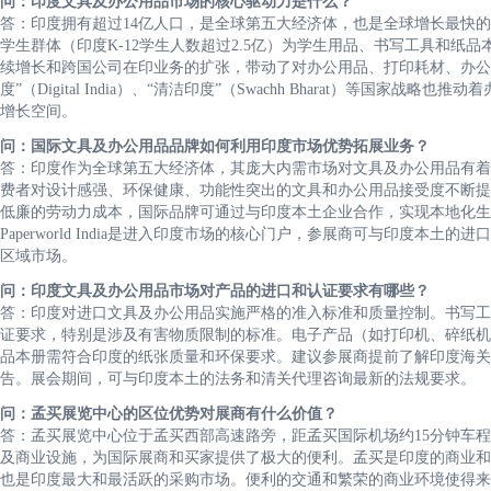
问：印度文具及办公用品市场的核心驱动力是什么？
答：印度拥有超过14亿人口，是全球第五大经济体，也是全球增长最快
学生群体（印度K-12学生人数超过2.5亿）为学生用品、书写工具和
续增长和跨国公司在印业务的扩张，带动了对办公用品、打印耗材、办公
度”（Digital India）、“清洁印度”（Swachh Bharat）等国
增长空间。
问：国际文具及办公用品品牌如何利用印度市场优势拓展业务？
答：印度作为全球第五大经济体，其庞大内需市场对文具及办公用品有着
费者对设计感强、环保健康、功能性突出的文具和办公用品接受度不断提
低廉的劳动力成本，国际品牌可通过与印度本土企业合作，实现本地化生
Paperworld India是进入印度市场的核心门户，参展商可与印度
区域市场。
问：印度文具及办公用品市场对产品的进口和认证要求有哪些？
答：印度对进口文具及办公用品实施严格的准入标准和质量控制。书写工
证要求，特别是涉及有害物质限制的标准。电子产品（如打印机、碎纸机
品本册需符合印度的纸张质量和环保要求。建议参展商提前了解印度海关
告。展会期间，可与印度本土的法务和清关代理咨询最新的法规要求。
问：孟买展览中心的区位优势对展商有什么价值？
答：孟买展览中心位于孟买西部高速路旁，距孟买国际机场约15分钟车程
及商业设施，为国际展商和买家提供了极大的便利。孟买是印度的商业和
也是印度最大和最活跃的采购市场。便利的交通和繁荣的商业环境使得来