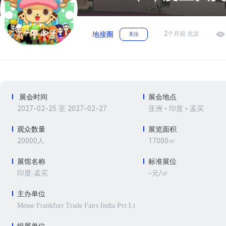
2个月前 北京
地接圈
关注
展会时间
展会地点
2027-02-25 至 2027-02-27
亚洲 • 印度 • 孟买
观众数量
展览面积
20000人
17000㎡
展馆名称
标准展位
-元/㎡
印度-孟买
主办单位
Messe Frankfurt Trade Fairs India Pvt Lt