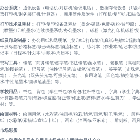
办公系统：
通讯设备（电话机/对讲机/会议电话）、数据存储设备（U盘/
票打印机/财务装订机/计算器）、商用硬件及附件（打印机/复印机/扫描仪
打印技术及耗材：
打印/复印设备及耗材（墨盒/硒鼓/色带/碳粉/转印膜
（喷墨打印机墨水/连续供墨系统/办公墨水）、碳粉（激光打印机碳粉/复
纸及印刷制品：
办公用纸和透明纸（复印纸/打印纸/传真纸/热敏纸/硫酸
干胶标签/价格标签/条形码标签/物流标签）、练习本（作业本/笔记本/线
记本（日程本/计划本/手账本/周历本）等。
书写工具：
钢笔（商务钢笔/签字笔/书法钢笔/蘸水笔）、老板笔（高档商
笔/绘图铅笔）、记号笔（油性记号笔/白板笔/光盘笔）、签字笔（走珠笔
笔）、荧光笔（双头荧光笔/可擦荧光笔）、多用途笔（四色笔/触控笔/多功
水/中性笔墨水/圆珠笔油墨）等。
学校用品：
书包、背包（学生书包/双肩包/拉杆书包）、字典（学生字典/
计算器/卷笔刀/削笔器/橡皮擦/修正带/修正液/胶棒/胶水/学生剪刀）、
材）等。
绘画材料：
绘画用笔（水彩笔/油画棒/粉彩/蜡笔/画笔/刷子/毛笔）、颜
纸（水彩纸/素描纸/宣纸/卡纸）、画布（油画布/亚麻布）、雕刻板、画具
市场彩蛋