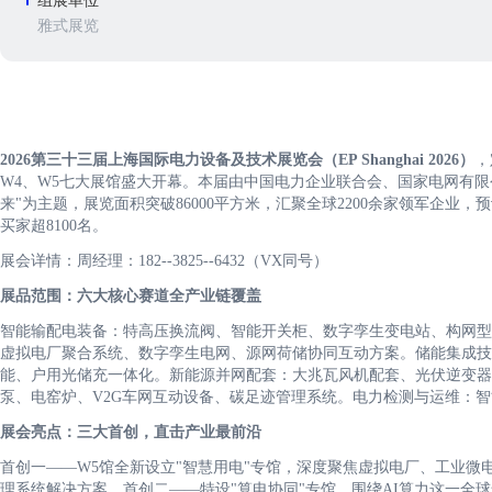
组展单位
雅式展览
2026第三十三届上海国际电力设备及技术展览会（EP Shanghai 2026）
，
W4、W5七大展馆盛大开幕。本届由中国电力企业联合会、国家电网有限
来"为主题，展览面积突破86000平方米，汇聚全球2200余家领军企业，
买家超8100名。
展会详情：周经理：182--3825--6432（VX同号）
展品范围：六大核心赛道全产业链覆盖
智能输配电装备：特高压换流阀、智能开关柜、数字孪生变电站、构网型
虚拟电厂聚合系统、数字孪生电网、源网荷储协同互动方案。储能集成技
能、户用光储充一体化。新能源并网配套：大兆瓦风机配套、光伏逆变器
泵、电窑炉、V2G车网互动设备、碳足迹管理系统。电力检测与运维：
展会亮点：三大首创，直击产业最前沿
首创一——W5馆全新设立"智慧用电"专馆，深度聚焦虚拟电厂、工业微
理系统解决方案。首创二——特设"算电协同"专馆，围绕AI算力这一全