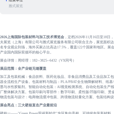
组展单位
雅式展览
2026上海国际包装材料与加工技术博览会
，定档2026年11月16日至
夫展览（上海）有限公司与雅式展览服务有限公司联合主办，展览面积达70,0
名专业观众到场，海外买家占比高达17.5%，覆盖122个国家和地区。展
产业国内国际双循环的核心平台。
展会详情：周经理：182--3825--6432（VX同号）
展品范围：全产业链无缝覆盖
加工及包装机械：食品饮料、医药化妆品、非食品消费品及工业品加工包
器全流程生产设备。包装材料与制品：PLA/PBAT全生物降解材料、纸
墨与水性胶黏剂。智能自动化包装：AI视觉检测系统、自动化包装生产
厂整体解决方案。包装印刷与零部件：数字印刷、柔性版/凹版印刷、烫金
物流包装与设计：电商物流缓冲包装、跨境物流轻量化方案、包装结构设
展会亮点：三大硬核直击产业最前沿
硬核一——"Green Power双碳新时代"专区集中亮相。可持续包装