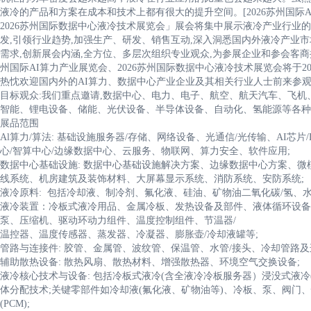
液冷的产品和方案在成本和技术上都有很大的提升空间。[2026苏州国际
2026苏州国际数据中心液冷技术展览会」展会将集中展示液冷产业行业
发,引领行业趋势,加强生产、研发、销售互动,深入洞悉国内外液冷产业
需求,创新展会内涵,全方位、多层次组织专业观众,为参展企业和参会客商
州国际AI算力产业展览会、2026苏州国际数据中心液冷技术展览会将于20
热忱欢迎国内外的AI算力、数据中心产业企业及其相关行业人士前来参观
目标观众:我们重点邀请,数据中心、电力、电子、航空、航天汽车、飞
智能、锂电设备、储能、光伏设备、半导体设备、自动化、氢能源等各种
展品范围
Al算力/算法: 基础设施服务器/存储、网络设备、光通信/光传输、AI芯片
心/智算中心/边缘数据中心、云服务、物联网、算力安全、软件应用;
数据中心基础设施: 数据中心基础设施解决方案、边缘数据中心方案、
线系统、机房建筑及装饰材料、大屏幕显示系统、消防系统、安防系统;
液冷原料: 包括冷却液、制冷剂、氟化液、硅油、矿物油二氧化碳/氢、水
液冷装置：冷板式液冷用品、金属冷板、发热设备及部件、液体循环设备
泵、压缩机、驱动环动力组件、温度控制组件、节温器/
温控器、温度传感器、蒸发器、冷凝器、膨胀壶/冷却液罐等;
管路与连接件: 胶管、金属管、波纹管、保温管、水管/接头、冷却管路及
辅助散热设备: 散热风扇、散热材料、增强散热器、环境空气交换设备;
液冷核心技术与设备: 包括冷板式液冷(含全液冷冷板服务器）浸没式液冷
体分配技术;关键零部件如冷却液(氟化液、矿物油等)、冷板、泵、阀门
(PCM);