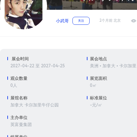
2个月前 北京
小武哥
关注
展会时间
展会地点
2027-04-22 至 2027-04-25
美洲 • 加拿大 • 卡尔加里
观众数量
展览面积
0人
0㎡
展馆名称
标准展位
-元/㎡
加拿大 卡尔加里牛仔公园
主办单位
英富曼集团