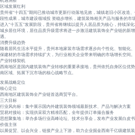
机遇洞察
区域发展红利
贵州省“十四五”期间已推动城市更新行动落地见效，城镇老旧小区改造
段性成果，城市建设领域投 资稳步增长，建筑装饰相关产品与服务的市
进入“十五五”发展阶段，贵州省将继续以提升人居品质为核心，持续深
城乡居住环境，居住品质升级需求将进一步激活建筑装饰全产业链的新增
遇。
消费升级趋势
随着居民生活水平提升，贵州本地家装市场需求逐步向个性化、智能化、
保建材的市场需求持续扩大，为行业相关企业带来明确的市场增长空间。
产业转移契机
西南地区是国内建筑装饰产业转移的重要承接地，贵州依托自身区位优势
南区域、拓展下沉市场的核心战略节点。
发展战略定位
核心定位
西南地区建筑装饰全产业链首选商贸平台。
三大目标
行业风向标：集中展示国内外建筑装饰领域最新技术、产品与解决方案
贸易对接站：实现供采双方精准匹配，全年提供订单撮合服务
思想聚集地：举办多场行业高峰论坛、技术分享会，发布产业发展白皮书
价值主张
以展促贸、以会兴业，链接产业上下游，助力企业掘金西南千亿级建筑装