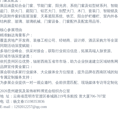
门窗及配套：
展品涵盖铝合金门窗、节能门窗、阳光房、系统门窗及铝型材系列、智能
盗门、防火门、庭院门、铝艺大门、别墅大门、木门、套装门、智能锁及
列及附件窗斜面屋顶窗、天幕遮阳系统、铁艺、阳台护栏栅栏、室内外各
结构胶、玻璃、玻璃机械、门窗设备、门窗配件及配套用品等。
核心参展理由
精准触达海量客户：
覆盖房地产开发商、装修工程公司、经销商、设计师、酒店采购方等全渠
同期活动深度赋能：
多场行业峰会、供采对接会，获取行业前沿信息，拓展高端人脉资源。
区域市场深度渗透：
依托贵州区位优势，辐射西南五省市市场，助力企业快速建立区域销售网
品牌宣传黄金窗口：
展会联动多家行业媒体、大众媒体全方位报道，提升品牌在西南区域的知
专属定制服务支持：
为参展企业提供一对一观众邀约、会前供需匹配、现场媒体专访等定制化
2026贵州建筑及装饰材料博览会组织办公室
地 址：云南省昆明市官渡区春城路219号东航投 资大厦706-707室
电 话：杨文春15198353836
E-mail：1292012257@qq.com