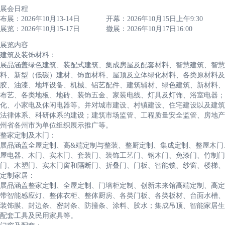
展会日程
布展：2026年10月13-14日 开幕：2026年10月15日上午9:30
展览：2026年10月15-17日 撤展：2026年10月17日16:00
展览内容
建筑及装饰材料：
展品涵盖绿色建筑、装配式建筑、集成房屋及配套材料、智慧建筑、智慧
料、新型（低碳）建材、饰面材料、屋顶及立体绿化材料、各类原材料及
胶、油漆、地坪设备、机械、铝艺配件、建筑辅材、绿色建筑、新材料、
布艺、各类地板、地砖、装饰五金、家装电线、灯具及灯饰、浴室电器；
化、小家电及休闲电器等。并对城市建设、村镇建设、住宅建设以及建筑
法律体系、科研体系的建设；建筑市场监管、工程质量安全监管、房地产
州省各州市为单位组织展示推广等。
整家定制及木门：
展品涵盖全屋定制、高&端定制与整装、整厨定制、集成定制、整屋木门
屋电器、木门、实木门、套装门、装饰工艺门、钢木门、免漆门、竹制门
门、木塑门、实木门窗和隔断门、折叠门、门板、智能锁、纱窗、楼梯、
定制家居：
展品涵盖整家定制、全屋定制、门墙柜定制、创新未来馆高端定制、高定
带智能感应灯、整体衣柜、整体厨房、各类门板、各类板材、台面水槽、
装饰膜、封边条、密封条、防撞条、涂料、胶水；集成吊顶、智能家居生
配套工具及民用家具等。