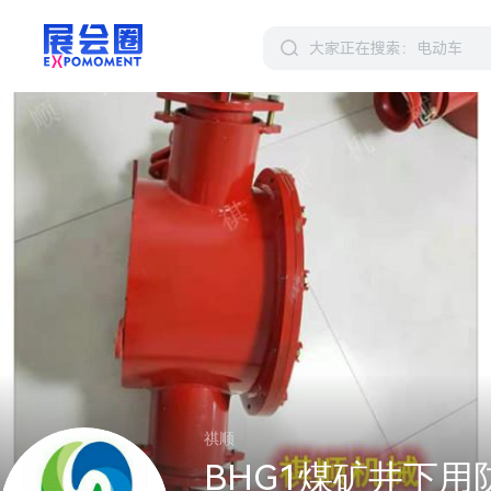
祺顺
BHG1煤矿井下