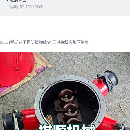
组展单位
祺顺153-7650-2060
BHG1煤矿井下用防爆接线盒 三通接线盒加厚钢板