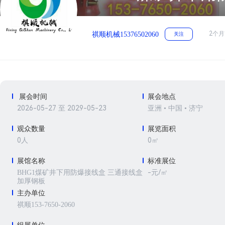
2个月
祺顺机械15376502060
关注
展会时间
展会地点
2026-05-27 至 2029-05-23
亚洲 • 中国 • 济宁
观众数量
展览面积
0人
0㎡
展馆名称
标准展位
-元/㎡
BHG1煤矿井下用防爆接线盒 三通接线盒
加厚钢板
主办单位
祺顺153-7650-2060